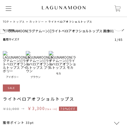
1
TOP
トップス
カットソー
ライトベロアオフショルトップス
着用サイズ F
1
/
65
モカ
アイボリー
ブラウン
SALE
ライトベロアオフショルトップス
￥3,300
￥11,000
→
70%OFF
(tax in)
獲得ポイント 33pt