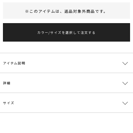
※このアイテムは、
返品対象外商品
です。
RUNWAY Passport
ポイント
旧 MS PASSPORTポイント
カラー/サイズを選択して注文する
33
ポイント獲得
ポイントについて
アイテム説明
■デザインポイント
詳細
薄手でシアー感のあるベロア素材を使用したオフショルトップス。
秋を感じさせながらも今すぐ着れる素材感を採用した1着。
両サイドのコードがアクセントに。
サイズ
OUTスタイリングもバランスよく決まるようにこだわったラウンド
素材
ポリエステル85％ ポリウレタン15％
ヘムカッティング。
もちろんINスタイリングもできる丈感に仕上げています。
原産国
中国
サイズ
バスト
裄丈
総丈
重さ
【修正コメント】
メーカー品
0325527002
F
80cm
21.5cm～
55.5cm
約138g
袖無しになります。紐のクオリティ変更になります。
番