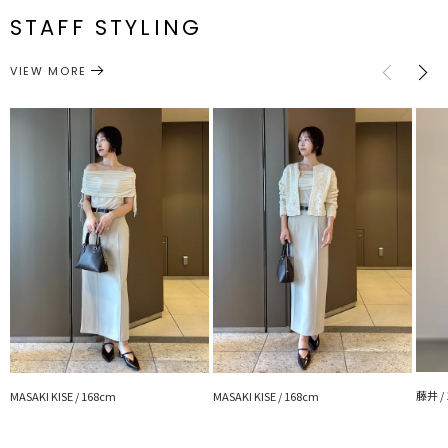
STAFF STYLING
※詳細画像が正しい仕様となります。
トップス
カットソー
サイズガイド
カテゴリー
VIEW MORE
■スタイリングポイント
・ハイウエストアイテムとのスタイリングで目線を上に上げることが
できスタイルUPが叶います
・スカートでフェミニンに、OFFの日はデニムパンツでカジュアルな
お出かけシーンにぴったり
---------------------------------------------------
透け感：なし
裏地：なし
生地の厚さ：薄手
洗濯：手洗い可
伸縮性：あり
ジップ：なし
ポケット：なし
---------------------------------------------------
【知って得する便利機能◎ 】
■商品のお気に入り登録
藤井 /
MASAKI KISE / 168cm
MASAKI KISE / 168cm
再入荷時、ラスト１点の時、セール開始時にお知らせします。