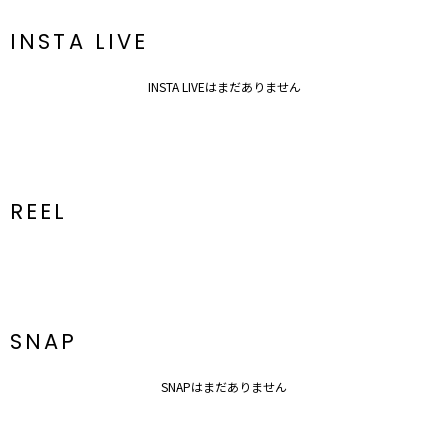
■ブランドのお気に入り登録
新商品やセール情報など、いち早くお得な情報をゲット！
INSTA LIVE
ぜひご活用ください！
※着用画像はフラッシュの加減で実際の製品と色味等が異なる場合が
INSTA LIVEはまだありません
ございますので、
生地のズームアップ画像をご確認ください。
※ご利用の端末画面の設定により実際の商品と色味が異なる場合がご
ざいます。
REEL
SNAP
SNAPはまだありません