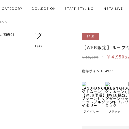
CATEGORY
COLLECTION
STAFF STYLING
INSTA LIVE
ルゾン
18
SALE
モデル身長 156cm 着用サイズ F
1
/
42
【WEB限定】ループ
￥4,950
￥16,500
→
(t
獲得ポイント 49pt
アイボリー
ブラック