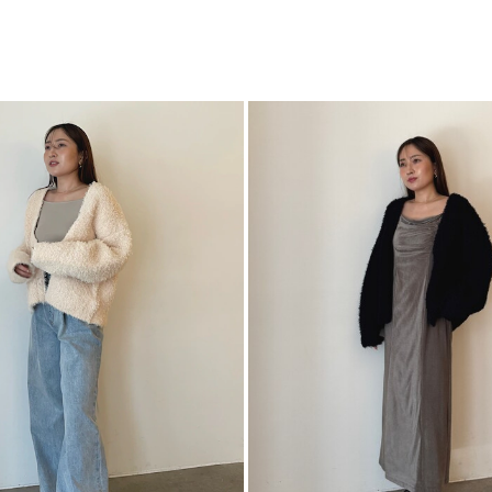
ト
【修正コメント】
カテゴリー
身幅2センチ小さくな
※詳細画像が正しい
■スタイリングポイ
・程よくルーズシル
・デニムパンツでカ
・ショート丈ボトム
・レースやベロアな
-----------------------
透け感：なし
裏地：なし
生地の厚さ：厚手
洗濯：-
伸縮性：あり
ジップ：なし
ポケット：あり
-----------------------
【知って得する便利機
■商品のお気に入り
再入荷時、ラスト１