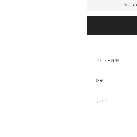
※こ
アイテム説明
詳細
25 AUTUMN WEB LI
■デザインポイント
柔らかくボリューム
サイズ
トカーディガンです
素材
ポリ
ファーのように毛足
深Vのネックデザイ
原産国
中
れ
サイズ
バスト
バランスの良い華や
メーカー品
032
接結編みにすること
F
116c
番
程よいハリ感を併せ