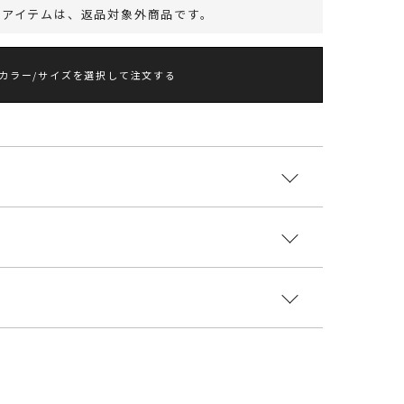
のアイテムは、
返品対象外商品
です。
カラー/サイズを選択して注文する
MITED ITEM
のあるループヤーンを使用したアウターライクのニッ
。
エステル100%
の長いもこもこな可愛さに、
ンや、メタルホックを取り入れることで甘さが軽減さ
国
着丈
袖丈
肩幅
重さ
かな印象に仕上げました。
5528009
でループヤーンの風合いそのままに
m
51.5cm
48cm
52cm
約682g
持つフォルム感が可愛く心地良いニットアウター。