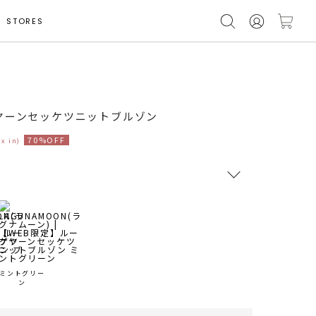
STORES
モデル身長 156cm
ヤーンセッケツニットブルゾン
70%OFF
ax in)
RUNWAY Passport
ポイント
旧 MS PASSPORTポイント
ミントグリー
49
ポイント獲得
ン
ポイントについて