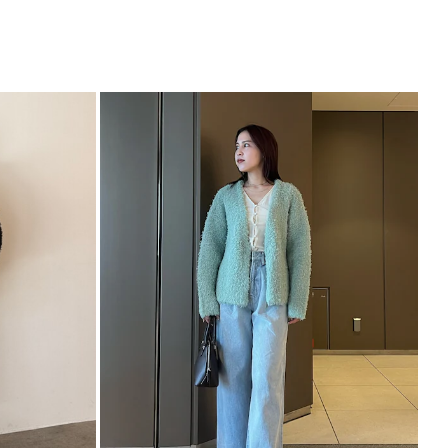
ップス
カーディガン/ボレロ
サイズガイド
ります。袖丈1.5センチ短くなります。
仕様となります。
ント
エットでワンピースの羽織にぴったり
ジュアルに、スカートとのコーデでフェミニンにも◎
との合わせもバランス感が絶妙でおすすめ
どのトップスと合わせるのがイチオシ
---------------
---------------
能◎ 】
登録
点の時、セール開始時にお知らせします。