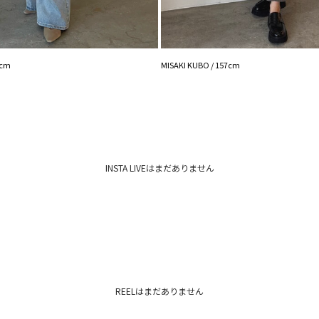
■ブランドのお気に
新商品やセール情報
ぜひご活用ください
※着用画像はフラッ
7cm
MISAKI KUBO / 157cm
いますので、
生地のズームアップ
※ご利用の端末画面
ます。
INSTA LIVEはまだありません
REELはまだありません