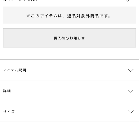
※このアイテムは、
返品対象外商品
です。
RUNWAY Passport
ポイント
旧 MS PASSPORTポイント
再入荷のお知らせ
35
ポイント獲得
ポイントについて
アイテム説明
■デザインコメント
詳細
コンパクトなシルエットでありながら
ラウンドネックが女性らしさを演出
シアー素材が春夏秋と1年の中でも長いシーズン着ていただけます。
ハイウエストのボトムにインしてすっきり着こなしたり、
サイズ
素材
再生繊維(セルロース)85％ ポリエステル15％
ジャンスカやキャミワンピのインナーとしても一役かってくれます。
肌離れのいいサラッとした素材も魅力的。
原産国
中国
サイズ
バスト
着丈
袖丈
肩幅
その他
------------------------------------------
メーカー品
0325528010