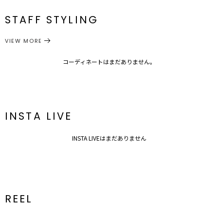
付属:予備
透け感：あり
F
84cm～
45cm
22cm
33.5cm～
番
ボタン1個
裏地：なし
STAFF STYLING
生地の厚さ：薄手
トップス
カーディガン/ボレロ
サイズガイド
カテゴリー
洗濯：-
伸縮性：あり
VIEW MORE
ポケット：なし
ジップ：なし
コーディネートはまだありません。
------------------------------------------
【知って得する便利機能◎ 】
INSTA LIVE
■商品のお気に入り登録
再入荷時、ラスト１点の時、セール開始時にお知らせします。
■ブランドのお気に入り登録
INSTA LIVEはまだありません
新商品やセール情報など、いち早くお得な情報をゲット！
ぜひご活用ください！
※着用画像はフラッシュの加減で実際の製品と色味等が異なる場合が
ございますので、
生地のズームアップ画像をご確認ください。
※ご利用の端末画面の設定により実際の商品と色味が異なる場合がご
REEL
ざいます。