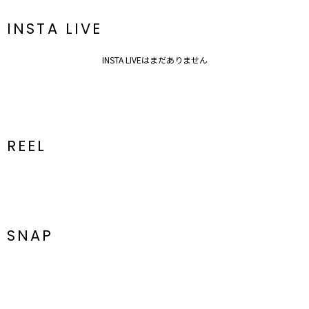
ポケット：あり
ジップ：なし
INSTA LIVE
---------------------------------------------------
【知って得する便利機能◎ 】
■商品のお気に入り登録
INSTA LIVEはまだありません
再入荷時、ラスト１点の時、セール開始時にお知らせします。
■ブランドのお気に入り登録
新商品やセール情報など、いち早くお得な情報をゲット
ぜひご活用ください
※着用画像はフラッシュの加減で実際の製品と色味等が異なる場合が
ございますので、生地のズームアップ画像をご確認ください。
REEL
※ご利用の端末画面の設定により実際の商品と色味が異なる場合がご
ざいます。
SNAP