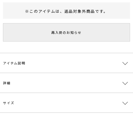
※このアイテムは、
返品対象外商品
です。
RUNWAY Passport
ポイント
旧 MS PASSPORTポイント
再入荷のお知らせ
132
ポイント獲得
ポイントについて
アイテム説明
驚くほど軽い着心地ながら、真冬でもしっかりと暖かさをキープ
詳細
■デザインポイント
柔らかく風合いの良いピーチ加工を施した素材を使用したダウン。
サイズ
世界屈指のダウンメーカーアライド社が提供するアライドダウンと呼
素材
表地:ポリエステル91％ ナイロン9％ 裏地:ポリエ
ばれる、
ステル100％ 詰物:ダウン70％ フェザー30％
エコダウンを使用しています。
食用のダウンを使ったり、使う水の量が通常よりかなり少ないなど環
原産国
中国
サイズ
バスト
着丈
袖丈
肩幅
重さ
境に配慮し生産されたダウンです。
前身頃
F
140cm
75cm 後身
55cm
59cm
約880g
ストリングデザインを採用しカジュアルの中にも女性らしさを表現。
メーカー品
0325600002