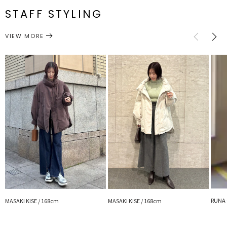
頃86cm
両脇の裾のドロストで裾幅の調節が可能です。
番
STAFF STYLING
サイズガイド
【修正コメント】
アウター
ダウンジャケット/コート
カテゴリー
VIEW MORE
後着丈1.5センチ短くなります。ポケット口2センチ上に長くなりま
す。
※詳細画像が正しい仕様となります。
【ALLIED Feather + Down】
アライドダウンと呼ばれる、エコダウンを使用しています。
食用のダウンを使ったり、使う水の量が通常よりかなり少ないなど環
境に配慮し生産されたダウンです。
■スタイリングポイント
・カジュアルスタイリングはもちろん、ワンピースなどの女性らしい
スタイリングにも◎
・お尻まで隠れる丈感でゆるっと羽織るのがおすすめ
・OFFの日にはデニムパンツとのカジュアルスタイルもおすすめ
---------------------------------------------------
透け感：なし
裏地：あり
RUNA 
生地の厚さ：厚手
MASAKI KISE / 168cm
MASAKI KISE / 168cm
洗濯：×
伸縮性：なし