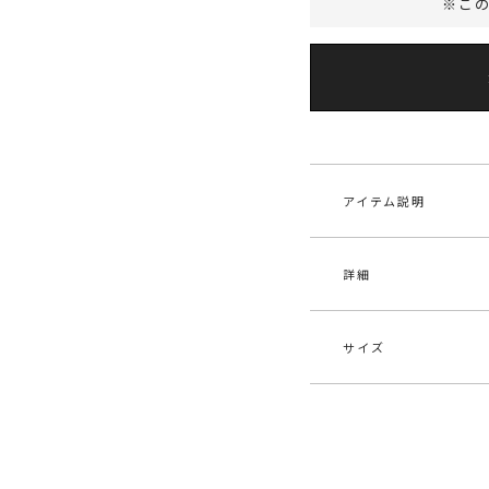
※こ
アイテム説明
詳細
■完売カラーはこちらで
ドカラーコート
2つの表情が楽しめ
サイズ
■デザインコメント
素材
表側
分:
ご好評につき今シーズン
スムースタッチのフ
原産国
中
サイズ
バスト
枚仕立仕様。
リバーシブルでご着用
F
120c
メーカー品
032
ラーコートです。
番