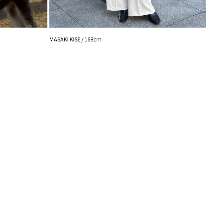
イテムは、敢えて首元だけボタンを留めてすっきりと
こなすのもおすすめ◎
の丈感で程よくオーバーなサイズ感が、幅広い身長の
おすすめです！
藤井 /
能◎ 】
MASAKI KISE / 168cm
登録
点の時、セール開始時にお知らせします。
入り登録
など、いち早くお得な情報をゲット！
！
シュの加減で実際の製品と色味等が異なる場合がござ
画像をご確認ください。
の設定により実際の商品と色味が異なる場合がござい