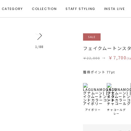
CATEGORY
COLLECTION
STAFF STYLING
INSTA LIVE
856
SALE
モデル身長 167cm 着用サイズ F
1
/
88
フェイクムートンス
￥7,700
￥22,000
→
(t
獲得ポイント 77pt
アイボリー
チャコールグ
レー