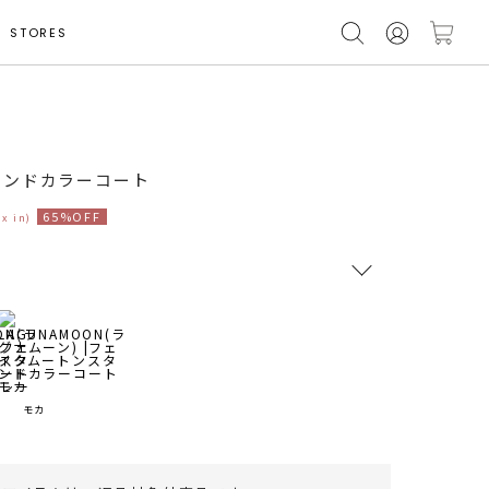
STORES
着用サイズ F
タンドカラーコート
65%OFF
ax in)
RUNWAY Passport
ポイント
旧 MS PASSPORTポイント
モカ
77
ポイント獲得
ポイントについて