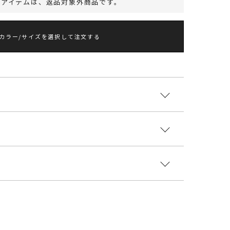
のアイテムは、
返品対象外商品
です。
カラー/サイズを選択して注文する
販売中！0326100001 フェイクムートンスタン
るリバーシブルムートンアウター
:合成皮革 裏側 基布:ポリエステル100％ ボア部
ポリエステル100％
もREVIVAL！
ェイクレザーと、ショートボアをボンディングした1
国
着丈
袖丈
肩幅
重さ
いただける2WAYのコクーンシルエットスタンドカ
m
62.5cm
52cm
55.5cm
約1272g
5600006