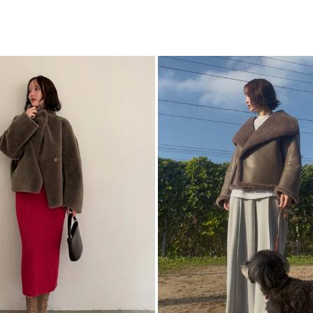
スタンドカラーはオ
ットになっています
ア
ビッグカラーデザイ
カテゴリー
袖内側にもダーツを
■スタイリングポイ
・オーバーシルエッ
として〇
・ニットワンピース
旬顔のスタイルに
・Iラインワンピース
-----------------------
透け感：なし
裏地：リバーシブル
生地の厚さ：厚手
洗濯：×
伸縮性：なし
ジップ：なし
ポケット：あり
-----------------------
■STAFF着用コメン
STAFF/163cm F
リバーシブルでの着
襟元が大きく開くの
STAFF/166cm F
スタンドカラーで首