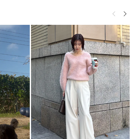
ープンで着ていただくとビッグカラーのようなシルエ
サイズガイド
。
ウター
ムートンコート
ンで小顔効果も◎
施しさりげないコクーンシルエットにしています。
ント
ト＆ミドル丈なのでカジュアルなスタイリングの羽織
や落ち感あるナロースカートのコーデにプラスすると
との合わせが大人見えでおすすめ
----------------------------
仕様
---------------------------
ト
サイズ着用
用が可能でヒップが半分ほど隠れる丈感。
で、裏地のファーがしっかり見えて可愛いです◎
サイズ着用
周りがホールドされるのでかなり暖かい印象でした！