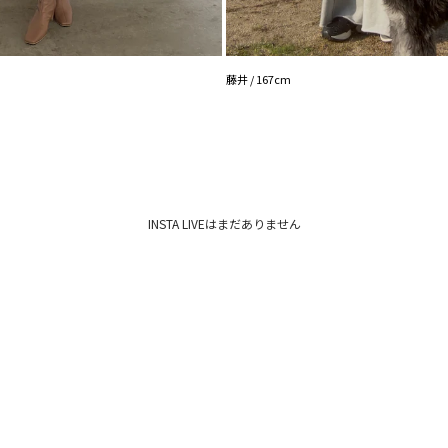
スタンドカラーのア
抜け感ある印象で着
お尻にかかるくらい
方が合わせやすくて
【知って得する便利機
藤井 / 167cm
■商品のお気に入り
再入荷時、ラスト１
■ブランドのお気に
新商品やセール情報
ぜひご活用ください
※着用画像はフラッ
いますので、
生地のズームアップ
INSTA LIVEはまだありません
※ご利用の端末画面
ます。