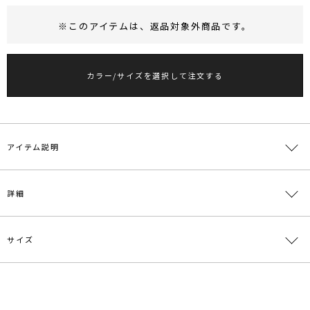
※このアイテムは、
返品対象外商品
です。
RUNWAY Passport
ポイント
旧 MS PASSPORTポイント
カラー/サイズを選択して注文する
13
ポイント獲得
ポイントについて
アイテム説明
■デザインコメント
詳細
トレンドのサテンチョーカーにスネークチェーンを組み合わせた、
他にありそうでない洗練されたモードなチョーカー。
チョーカーは後ろで結んでも、前で結んでもスタイリングできるデザ
サイズ
インに仕上げました。
素材
ポリエステル 真鍮
【知って得する便利機能◎ 】
原産国
中国
■商品のお気に入り登録
サイズ
全長
幅
重さ
再入荷時、ラスト１点の時、セール開始時にお知らせします。
メーカー品
0325609006
F
102cm
0.2cm
約10g
番