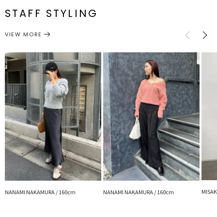
■ブランドのお気に入り登録
STAFF STYLING
新商品やセール情報など、いち早くお得な情報をゲット
アクセサリー
ネックレス
サイズガイド
カテゴリー
ぜひご活用ください
VIEW MORE
※着用画像はフラッシュの加減で実際の製品と色味等が異なる場合が
ございますので、
詳細画像をご確認ください。
※ご利用の端末画面の設定により実際の商品と色味が異なる場合がご
ざいます。
MISAK
NANAMI NAKAMURA / 160cm
NANAMI NAKAMURA / 160cm