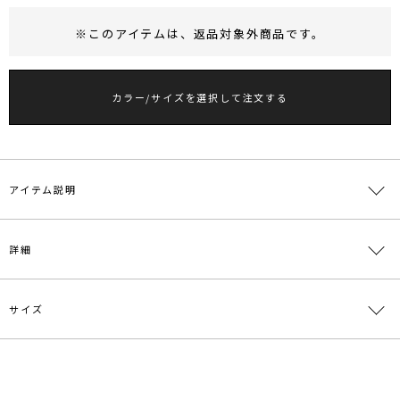
※このアイテムは、
返品対象外商品
です。
RUNWAY Passport
ポイント
旧 MS PASSPORTポイント
カラー/サイズを選択して注文する
13
ポイント獲得
ポイントについて
アイテム説明
■デザインコメント
詳細
華奢なスクエアチェーンデザインが日常使いしやすいネックレス。
首元のマルカンデザインで2通りの長さでお使い頂けます。
サイズ
【知って得する便利機能◎ 】
素材
真鍮 亜鉛合金
■商品のお気に入り登録
再入荷時、ラスト１点の時、セール開始時にお知らせします。
原産国
中国
サイズ
全長
幅
重さ
■ブランドのお気に入り登録
メーカー品
0325609007
F
45.5cm
0.2cm
約4g
新商品やセール情報など、いち早くお得な情報をゲット！
番