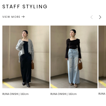
ぜひご活用ください！
STAFF STYLING
アクセサリー
ネックレス
サイズガイド
カテゴリー
※着用画像はフラッシュの加減で実際の製品と色味等が異なる場合が
VIEW MORE
ございますので、
詳細画像をご確認ください。
※ご利用の端末画面の設定により実際の商品と色味が異なる場合がご
ざいます。
RUNA 
RUNA ONISHI / 163cm
RUNA ONISHI / 163cm