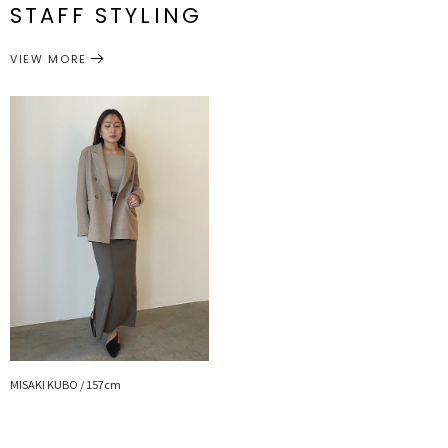
STAFF STYLING
M
4.8cm
8.2cm
センチ：24.0~24.5cm
■ブランドのお気に入り登録
シューズ
パンプス
カテゴリー
新商品やセール情報など、いち早くお得な情報をゲット
サイズガイド
VIEW MORE
ぜひご活用ください
※着用画像はフラッシュの加減で実際の製品と色味等が異なる場合が
ございますので、
生地のズームアップ画像をご確認ください。
※ご利用の端末画面の設定により実際の商品と色味が異なる場合がご
ざいます。
MISAKI KUBO / 157cm