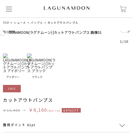
8
TOP
シューズ
パンプス
カットアウトパンプス
1
/
10
アイボリー
ブラック
SALE
カットアウトパンプス
￥6,160
￥15,400
→
60%OFF
(tax in)
獲得ポイント 61pt