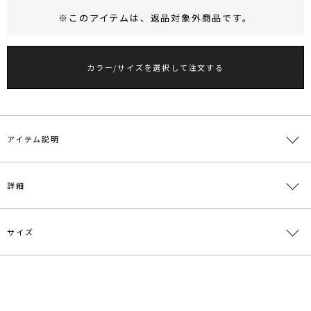
※このアイテムは、
返品対象外商品
です。
RUNWAY Passport
ポイント
旧 MS PASSPORTポイント
カラー/サイズを選択して注文する
61
ポイント獲得
ポイントについて
アイテム説明
■デザインコメント
詳細
MODENなカッティングのパンプス。
ぽってりとしたボリューム感がモダンな印象のバックルをサイドに施
し、デザインのアクセントに。
サイズ
履きやすい4.5センチのヒールを採用。
素材
【暫定】【アッパー】合成皮革【底】合成底
スタイリングが洗練された印象に仕上がるパンプスです。
原産国
中国
【知って得する便利機能◎ 】
サイズ
ヒール
幅
その他
■商品のお気に入り登録
メーカー品
0325618001
S
4.8cm
7.9cm
センチ：23.0~23.5cm
再入荷時、ラスト１点の時、セール開始時にお知らせします。
番