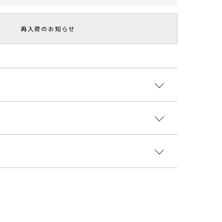
再入荷のお知らせ
つい着たくなる柔らかニット
ィット感のあるタートルニット。
の糸でシアー感がありながらも温かみのある編地に仕
ロン48% 羊毛32% アルパカ20%
させて、ニュアンスのある着こなしがオススメです。
国
ィガンとレイヤードしていただくことで今季らしいト
着丈
袖丈
肩幅
重さ
ートが完成します。
5626014
～
51.5cm
64cm
32cm～
約72g
m短くなります。ネックのリンキングは内側になりま