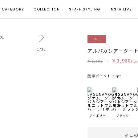
CATEGORY
COLLECTION
STAFF STYLING
INSTA LIVE
23
SALE
モデル身長 174cm 着用サイズ F
1
/
36
アルパカシアーター
￥3,960
￥9,900
→
(tax
獲得ポイント 39pt
アイボリー
ブラック
※こ