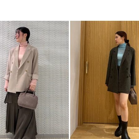
ト
す。
カテゴリー
※詳細画像が正しい
■スタイリングポイ
・ボトムを選ばない
・キャミワンピやジ
・テーラードジャケ
-----------------------
透け感：あり
裏地：なし
生地の厚さ：薄手
洗濯：-
伸縮性：あり
ポケット：なし
ジップ：なし
-----------------------
【知って得する便利機
■商品のお気に入り
再入荷時、ラスト１
■ブランドのお気に
新商品やセール情報
ぜひご活用ください