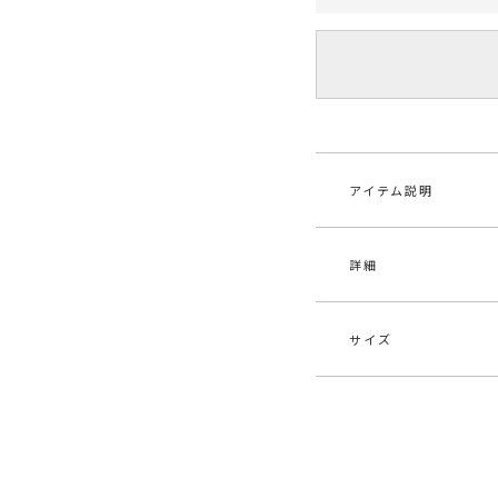
アイテム説明
詳細
エアリーな着心地で
■デザインコメント
シアー感と程よいフ
サイズ
アルパカ混の細番手
素材
ナイ
上げています。
ネックはクシュっと
原産国
中
ジャケットやカーデ
サイズ
バスト
レンドのコーディネ
メーカー品
032
F
72cm
番
【修正コメント】
ネックの高さが2c