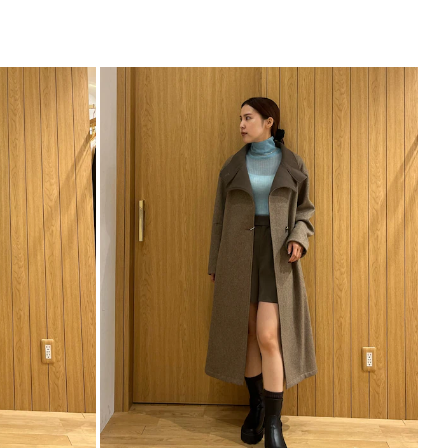
ップス
ニット
サイズガイド
仕様となります。
ント
何にでも合わせやすい万能アイテム
ャンスカのインナーとしてもおすすめ◎
ット合わせできれいめな印象に
----------------------------
----------------------------
能◎ 】
登録
点の時、セール開始時にお知らせします。
入り登録
など、いち早くお得な情報をゲット