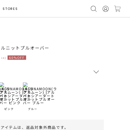
STORES
モデル身長 174cm
トルニットプルオーバー
60%OFF
 in)
RUNWAY Passport
ポイント
旧 MS PASSPORTポイント
ピンク
ブルー
39
ポイント獲得
のアイテムは、
返品対象外商品
です。
ポイントについて