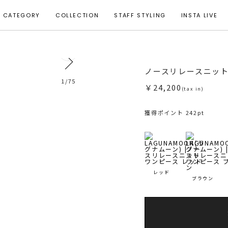
CATEGORY
COLLECTION
STAFF STYLING
INSTA LIVE
31
ノースリレースニッ
モデル身長 163cm 着用サイズ S
1
/
75
￥24,200
(tax in)
獲得ポイント 242pt
レッド
ブラウン