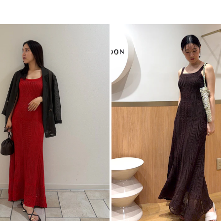
ワ
えることを大切にし
カテゴリー
裏地がしっかりつい
のこなれ感」を楽し
ベージュカラーには
るアクセントをプラ
■スタイリングポイ
・ビビットのサンダ
・かごバッグやサン
※ATTENTION
本製品は繊細なニッ
が伸びやすい特性が
掲載画像はサンプル
る場合がございます
ます。
また、素材特有の落
合がございます。
長くご愛用いただく
します。
-----------------------
透け感：あり
裏地：あり
生地の厚さ：普通