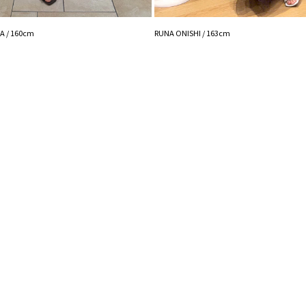
洗濯：×
伸縮性：若干あり
ポケット：なし
 / 160cm
RUNA ONISHI / 163cm
ジップ：なし
-----------------------
【知って得する便利機
■商品のお気に入り
再入荷時、ラスト１
■ブランドのお気に
新商品やセール情報
ぜひご活用ください
※着用画像はフラッ
いますので、
生地のズームアップ
※ご利用の端末画面
ます。