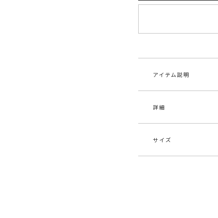
アイテム説明
詳細
XSサイズの商品ページ
コーディネートに迷
成
サイズ
■デザインコメント
素材
本体
透かし編みで仕立て
エス
程よく体に寄り添う
つつ、
原産国
中
サイズ
ウエストマークのデ
S
メーカー品
032
裾にあしらわれた繊
番
たびにドラマチック
M
足元に視線がいくた