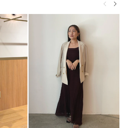
ンピース
ワンピース
ました。
サイズガイド
ているので、透け感を気にせず1枚で安心して「大人
めます。
ブラックのラインアクセントを入れ、全体を引き締め
スしています。
ント
ルと合わせてリゾートスタイルに
ダル・ミュールなど、小物でスタイリングを楽しんで
ト素材を使用しているため、着用や保管環境により丈
ございます。
を使用しており、実際の製品とは丈感や見え方が異な
。お届けする製品はサイズ表記に基づいた仕様となり
ち感により、着用時には表記寸法よりも長く見える場
ため、保管の際は畳んでいただくことをおすすめいた
----------------------------