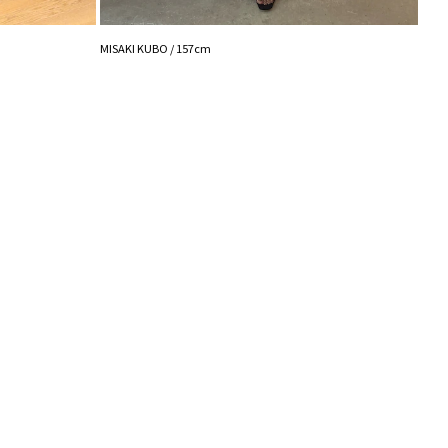
NANA
MISAKI KUBO / 157cm
----------------------------
能◎ 】
登録
点の時、セール開始時にお知らせします。
入り登録
など、いち早くお得な情報をゲット
シュの加減で実際の製品と色味等が異なる場合がござ
画像をご確認ください。
の設定により実際の商品と色味が異なる場合がござい