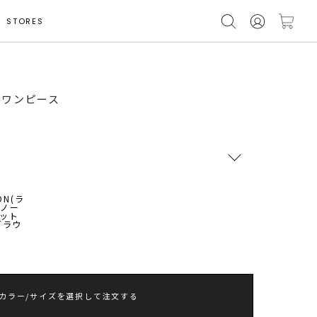
STORES
トワンピース
モデル身長 163cm
RUNWAY Passport
ポイント
旧 MS PASSPORTポイント
242
ポイント獲得
ポイントについて
カラー/サイズを選択して注文する