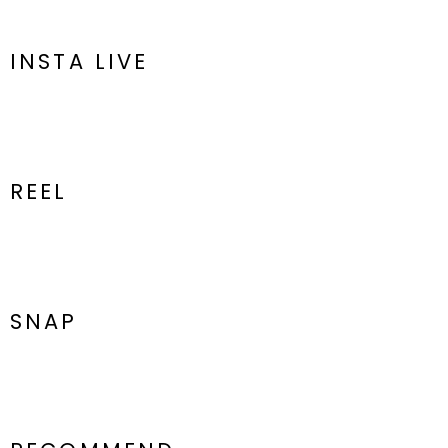
【他カラーはこちら＞＞＞0326326004】
INSTA LIVE
■STAFFコメント
165cm 骨格ウェーブ
「可愛いけれど落ち着かない」を解決する、
ズレない＆浮かない主役ニット✨
オフショルを着た時の「動くと上がってくる」「お辞儀すると胸元が
パカパカする」という不安。
REEL
このニットなら、伸縮性抜群のリブがピタッと密着して1日中美しい
フォルムをキープしてくれます。
二の腕はすっきり隠し、広がりすぎない上品なペプラムがウエストを
細見え。
ただの肌見せに留まらない、洗練されたシルエットの力をぜひ体感し
てください。
---------------------------------------------------
SNAP
透け感：なし
裏地：なし
生地の厚さ：普通
洗濯：液温30℃以下、洗濯機で非常に弱い洗濯可
伸縮性：あり
ポケット：なし
ジップ：なし