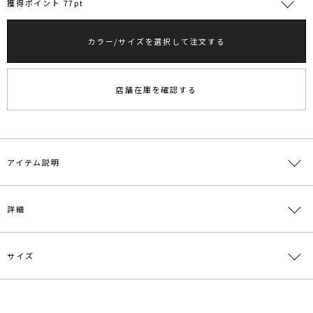
獲得ポイント 77pt
カラー/サイズを選択して注文する
RUNWAY Passport
ポイント
旧 MS PASSPORTポイント
店舗在庫を確認する
77
ポイント獲得
ポイントについて
アイテム説明
大人のための洗練オフショルニットを、ボーダーMIXでクールに着こ
詳細
なす
■デザインコメント
サイズ
「ずり落ちが気になって肌見せに挑戦できない」という声に応え、
素材
ナイロン52％ レーヨン48％
体に美しく寄り添う高密度なリブ編みを採用。
動いてもズレにくいホールド感と、常にデコルテを美しいポジション
原産国
中国
でキープします。
サイズ
バスト
裄丈
総丈
重さ
オフショル特有の「ずり落ちるストレス」をスタイリッシュに解消