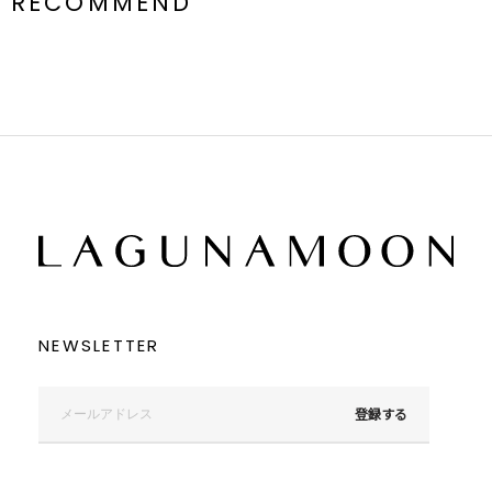
RECOMMEND
---------------------------------------------------
【知って得する便利機能◎ 】
■商品のお気に入り登録
再入荷時、ラスト１点の時、セール開始時にお知らせします。
■ブランドのお気に入り登録
新商品やセール情報など、いち早くお得な情報をゲット
ぜひご活用ください
※着用画像はフラッシュの加減で実際の製品と色味等が異なる場合が
ございますので、
生地のズームアップ画像をご確認ください。
※ご利用の端末画面の設定により実際の商品と色味が異なる場合がご
ざいます。
NEWSLETTER
登録する