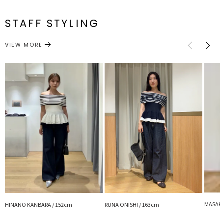
メーカー品
0326426003
F
68cm～
29cm～
47cm
約336g
し、心地よいフィット感を与えてくれます。
番
STAFF STYLING
襟ぐりの折り返しパーツは、肩先に乗せてニュアンスネックとしても
トップス
ニット
サイズガイド
カテゴリー
着られる仕様。
VIEW MORE
露出を抑えたヘルシーな佇まいは、オフショルに苦手意識のある方に
こそ
試していただきたい、計算し尽くされた優秀な1着です。
「肩先に乗せて」着ることもできる安心設計で露出を抑えた
ヘルシーな肌見せが叶うので、オフショル初心者さんや、
インナー選びに迷う方にもおすすめの1着です。
お腹周りをカバーしながら360度どこから見ても美しい立体的なペプ
ラムシルエットが
モダンな気品を放ち、理想の雰囲気を引き出します。
柔らかいナイロン×レーヨン素材でチクチクせず、肌馴染み良く着心
地抜群
今から初秋まで長く着ていただけます。
■スタイリングポイント
・デニムを合わせるだけで、大人の洗練されたモードカジュアルが完
MASAK
成
HINANO KANBARA / 152cm
RUNA ONISHI / 163cm
・シンプルなボトムスとのスタイリングでもフォルムで映える1着に