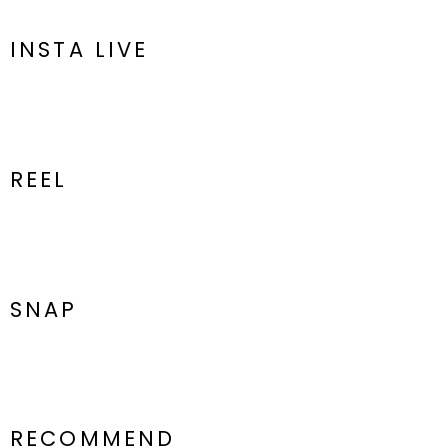
ぜひご活用ください
※着用画像はフラッシュの加減で実際の製品と色味等が異なる場合が
INSTA LIVE
ございますので、
生地のズームアップ画像をご確認ください。
※ご利用の端末画面の設定により実際の商品と色味が異なる場合がご
ざいます。
REEL
SNAP
RECOMMEND