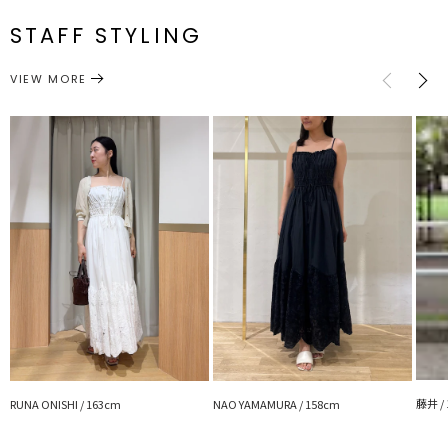
S
膝あたりからふんだんに切り替えたカットワークレースと、裾のスカ
番
ラップが軽やかな動きをプラスします。
STAFF STYLING
M
ハシゴレースやリボンディテールが、さりげないアクセントに。肩紐
ワンピース
ワンピース
カテゴリー
はアジャスター付きで調整可能です
サイズガイド
VIEW MORE
■スタイリングポイント
・1枚で着映えするワンピースなのでミュールやブーツ、小物で変化
を楽しんで
・シアートップスとレイヤード、ジャケット羽織のスタイリングもお
すすめ
---------------------------------------------------
透け感：あり
裏地：あり
生地の厚さ：普通
洗濯：-
伸縮性：なし（バック部分ゴム仕様）
ポケット：あり
ジップ：なし
---------------------------------------------------
【知って得する便利機能◎ 】
■商品のお気に入り登録
藤井 /
再入荷時、ラスト１点の時、セール開始時にお知らせします。
RUNA ONISHI / 163cm
NAO YAMAMURA / 158cm
■ブランドのお気に入り登録
新商品やセール情報など、いち早くお得な情報をゲット