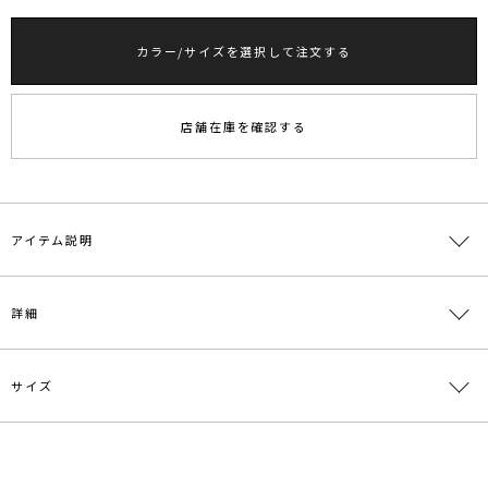
カラー/サイズを選択して注文する
RUNWAY Passport
ポイント
旧 MS PASSPORTポイント
店舗在庫を確認する
220
ポイント獲得
ポイントについて
アイテム説明
華やかで上品な装いが1枚で完成するノースリ刺繍ワンピ
詳細
■デザインコメント
カットワークレースを施した立体感のある素材が、華やかで上品な印
サイズ
象を演出するキャミワンピース。
素材
-
胸元のシャーリングが程よくフィットし、女性らしいフレアシルエッ
トを引き立てます。
原産国
中国
ウエストはゴム仕様で、リラックス感とメリハリのあるラインを両
サイズ
立。
メーカー品
0326503030