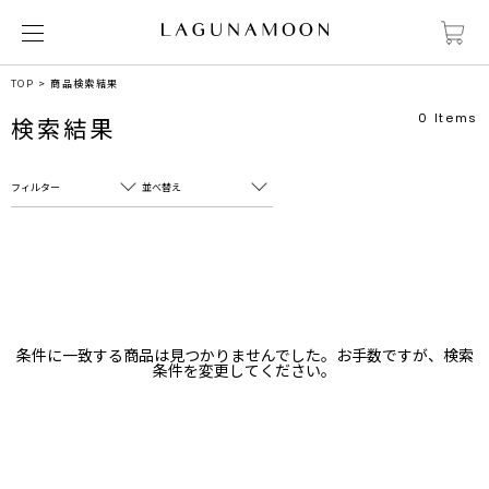
TOP
商品検索結果
0
Items
検索結果
フィルター
並べ替え
フリーワード
売れ筋順
新着順
CLOSE
おすすめ順
カテゴリ
高い順
条件に一致する商品は見つかりませんでした。お手数ですが、検索
サブカテゴリ
条件を変更してください。
安い順
販売状況
カラー
すべて
すべて
ホワイト
ホワイト
グレー
グレー