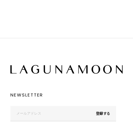
ブラック
ブラック
ブラウン
ブラウン
ベージュ
ベージュ
オレンジ
オレンジ
イエロー
イエロー
グリーン
グリーン
ブルー
ブルー
パープル
パープル
レッド
レッド
ピンク
ピンク
ミックス
ミックス
リセット
この条件で絞り込む
NEWSLETTER
登録する