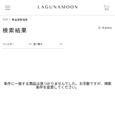
TOP
商品検索結果
0
Items
検索結果
フィルター
並べ替え
フリーワード
売れ筋順
新着順
CLOSE
おすすめ順
カテゴリ
高い順
条件に一致する商品は見つかりませんでした。お手数ですが、検索
サブカテゴリ
条件を変更してください。
安い順
販売状況
カラー
すべて
すべて
ホワイト
ホワイト
グレー
グレー