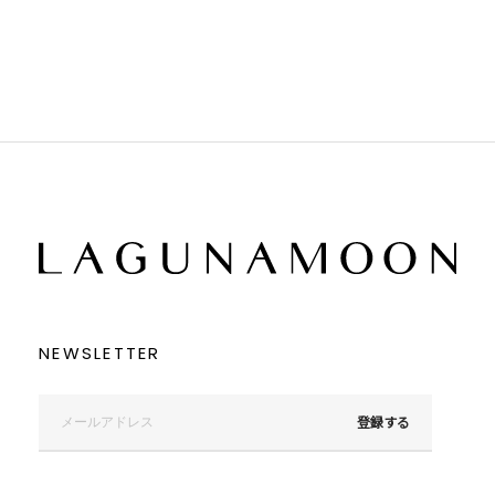
ブラック
ブラック
ブラウン
ブラウン
ベージュ
ベージュ
オレンジ
オレンジ
イエロー
イエロー
グリーン
グリーン
ブルー
ブルー
パープル
パープル
レッド
レッド
ピンク
ピンク
ミックス
ミックス
リセット
この条件で絞り込む
NEWSLETTER
登録する