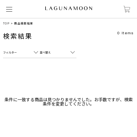
TOP
商品検索結果
0
Items
検索結果
フィルター
並べ替え
フリーワード
売れ筋順
新着順
CLOSE
おすすめ順
カテゴリ
高い順
条件に一致する商品は見つかりませんでした。お手数ですが、検索
サブカテゴリ
条件を変更してください。
安い順
販売状況
カラー
すべて
すべて
ホワイト
ホワイト
グレー
グレー