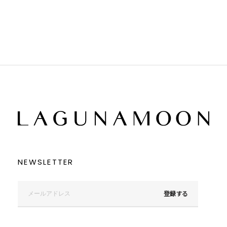
ブラック
ブラック
ブラウン
ブラウン
ベージュ
ベージュ
オレンジ
オレンジ
イエロー
イエロー
グリーン
グリーン
ブルー
ブルー
パープル
パープル
レッド
レッド
ピンク
ピンク
ミックス
ミックス
リセット
この条件で絞り込む
NEWSLETTER
登録する