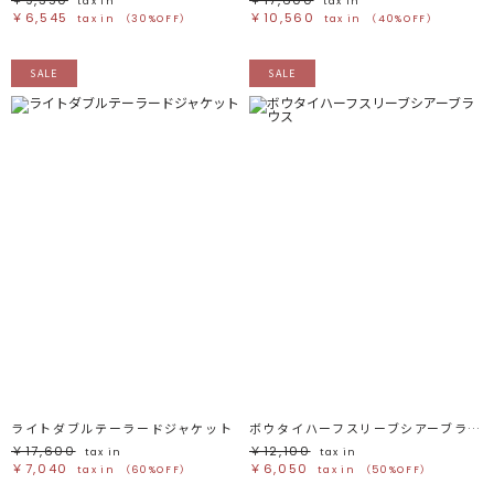
￥9,350
￥17,600
tax in
tax in
￥6,545
￥10,560
tax in
（30%OFF）
tax in
（40%OFF）
SALE
SALE
ライトダブルテーラードジャケット
ボウタイハーフスリーブシアーブラウス
￥17,600
￥12,100
tax in
tax in
￥7,040
￥6,050
tax in
（60%OFF）
tax in
（50%OFF）