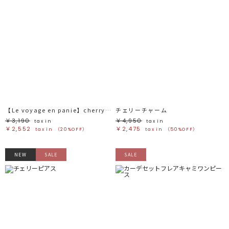
【Le voyage en panie】cherryチャーム
チェリーチャーム
￥3,190
￥4,950
tax in
tax in
￥2,552
￥2,475
tax in
（20%OFF）
tax in
（50%OFF）
NEW
SALE
SALE