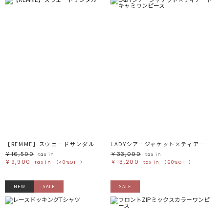
【REMME】スウェードサンダル
LADYシアージャケット×ティアードキャミワンピース
￥16,500
￥33,000
tax in
tax in
￥9,900
￥13,200
tax in
（40%OFF）
tax in
（60%OFF）
NEW
SALE
SALE