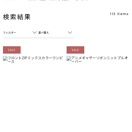
113
Items
検索結果
フィルター
並べ替え
フリーワード
売れ筋順
SALE
SALE
新着順
CLOSE
おすすめ順
カテゴリ
高い順
サブカテゴリ
安い順
販売状況
カラー
すべて
すべて
ホワイト
ホワイト
グレー
グレー
ブラック
ブラック
ブラウン
ブラウン
ベージュ
ベージュ
オレンジ
オレンジ
イエロー
イエロー
グリーン
グリーン