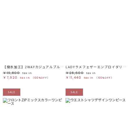
【撥水加工】2WAYカジュアルブルゾン
LADYラメフェザーエンブロイダリードレス
￥19,800
￥28,600
tax in
tax in
￥7,920
￥11,440
tax in
（60%OFF）
tax in
（60%OFF）
SALE
SALE