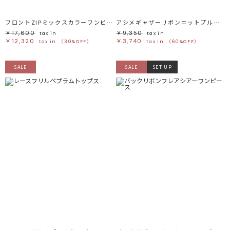
ブルー
ブルー
パープル
パープル
レッド
レッド
フロントZIPミックスカラーワンピース
アシメギャザーリボンニットプルオーバー
ピンク
ピンク
ミックス
ミックス
￥17,600
￥9,350
tax in
tax in
￥12,320
￥3,740
tax in
（30%OFF）
tax in
（60%OFF）
リセット
SALE
SALE
SET UP
この条件で絞り込む