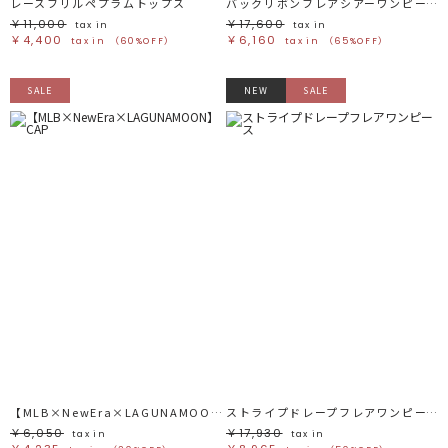
レースフリルペプラムトップス
バックリボンフレアシアーワンピース
￥11,000
￥17,600
tax in
tax in
￥4,400
￥6,160
tax in
（60%OFF）
tax in
（65%OFF）
SALE
NEW
SALE
【MLB×NewEra×LAGUNAMOON】CAP
ストライプドレープフレアワンピース
￥6,050
￥17,930
tax in
tax in