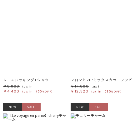
レースドッキングTシャツ
フロントZIPミックスカラーワンピース
￥8,800
￥17,600
tax in
tax in
￥4,400
￥12,320
tax in
（50%OFF）
tax in
（30%OFF）
NEW
SALE
NEW
SALE