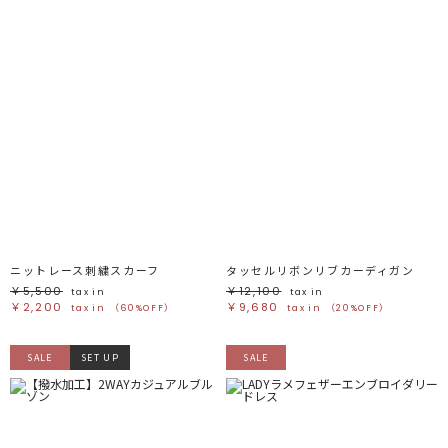
ニットレース刺繍スカーフ
タッセルリボンリブカーディガン
￥5,500
￥12,100
tax in
tax in
￥2,200
￥9,680
tax in
（60%OFF）
tax in
（20%OFF）
SALE
SET UP
SALE