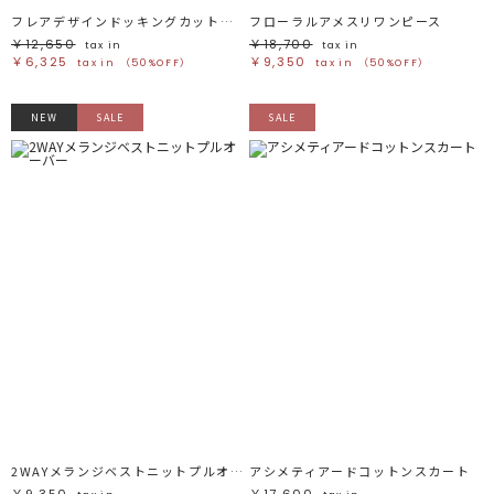
フレアデザインドッキングカットトップス
フローラルアメスリワンピース
￥12,650
￥18,700
tax in
tax in
￥6,325
￥9,350
tax in
（50%OFF）
tax in
（50%OFF）
NEW
SALE
SALE
2WAYメランジベストニットプルオーバー
アシメティアードコットンスカート