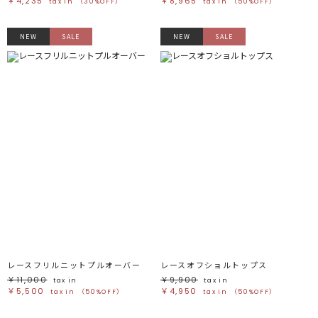
￥4,235
￥8,965
tax in
（30%OFF）
tax in
（50%OFF）
NEW
SALE
NEW
SALE
レースフリルニットプルオーバー
レースオフショルトップス
￥11,000
￥9,900
tax in
tax in
￥5,500
￥4,950
tax in
（50%OFF）
tax in
（50%OFF）