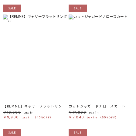
SALE
SALE
【REMME】ギャザーフラットサンダル
カットジャガードナロースカート
￥16,500
￥17,600
tax in
tax in
￥9,900
￥7,040
tax in
（40%OFF）
tax in
（60%OFF）
SALE
SALE