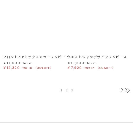
フロントZIPミックスカラーワンピース
ウエストシャツデザインワンピース
￥17,600
￥19,800
tax in
tax in
￥12,320
￥7,920
tax in
（30%OFF）
tax in
（60%OFF）
1
2
3
次へ