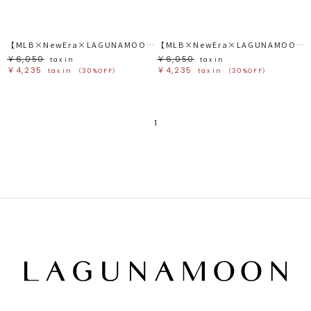
【MLB×NewEra×LAGUNAMOON】CAP
【MLB×NewEra×LAGUNAMOON】CAP
￥6,050
￥6,050
tax in
tax in
￥4,235
￥4,235
tax in
（30%OFF）
tax in
（30%OFF）
1