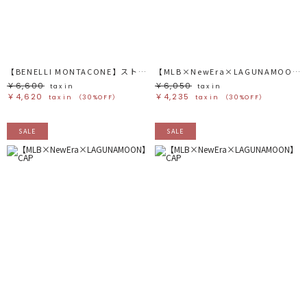
ブラック
ブラック
ブラウン
ブラウン
ベージュ
ベージュ
オレンジ
オレンジ
イエロー
イエロー
グリーン
グリーン
ブルー
ブルー
パープル
パープル
レッド
レッド
【BENELLI MONTACONE】ストローハット
【MLB×NewEra×LAGUNAMOON】CAP
ピンク
ピンク
ミックス
ミックス
￥6,600
￥6,050
tax in
tax in
￥4,620
￥4,235
tax in
（30%OFF）
tax in
（30%OFF）
リセット
SALE
SALE
この条件で絞り込む