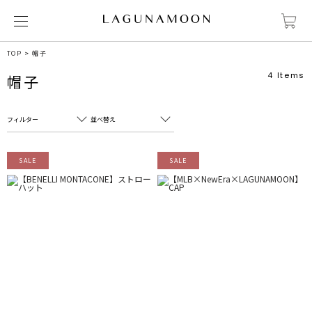
TOP
帽子
4
Items
帽子
フィルター
並べ替え
フリーワード
売れ筋順
SALE
SALE
新着順
CLOSE
おすすめ順
カテゴリ
高い順
サブカテゴリ
安い順
販売状況
カラー
すべて
すべて
ホワイト
ホワイト
グレー
グレー