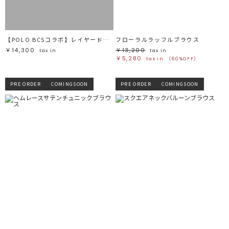
【POLO BCSコラボ】レイヤードカラーカフスシャツ
フローラルラッフルブラウス
￥14,300
￥13,200
tax in
tax in
￥5,280
tax in
（60%OFF）
PRE ORDER
COMINGSOON
PRE ORDER
COMINGSOON