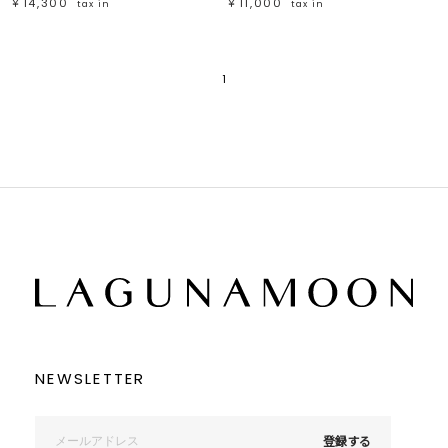
￥14,300
￥11,000
tax in
tax in
1
NEWSLETTER
登録する