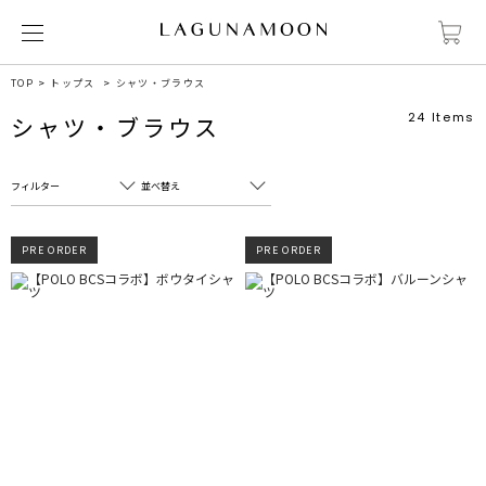
TOP
トップス
シャツ・ブラウス
24
Items
シャツ・ブラウス
フィルター
並べ替え
フリーワード
売れ筋順
PRE ORDER
PRE ORDER
新着順
CLOSE
おすすめ順
カテゴリ
高い順
サブカテゴリ
安い順
販売状況
カラー
すべて
すべて
ホワイト
ホワイト
グレー
グレー