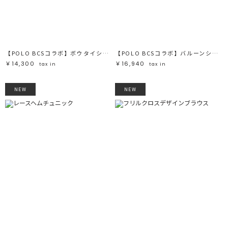
ブラック
ブラック
ブラウン
ブラウン
ベージュ
ベージュ
オレンジ
オレンジ
イエロー
イエロー
グリーン
グリーン
ブルー
ブルー
パープル
パープル
レッド
レッド
【POLO BCSコラボ】ボウタイシャツ
【POLO BCSコラボ】バルーンシャツ
ピンク
ピンク
ミックス
ミックス
￥14,300
￥16,940
tax in
tax in
リセット
NEW
NEW
この条件で絞り込む