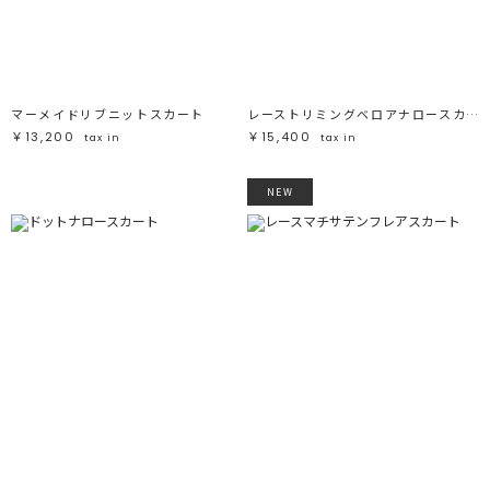
ブラック
ブラック
ブラウン
ブラウン
ベージュ
ベージュ
オレンジ
オレンジ
イエロー
イエロー
グリーン
グリーン
ブルー
ブルー
パープル
パープル
レッド
レッド
マーメイドリブニットスカート
レーストリミングベロアナロースカート
ピンク
ピンク
ミックス
ミックス
￥13,200
￥15,400
tax in
tax in
リセット
NEW
この条件で絞り込む