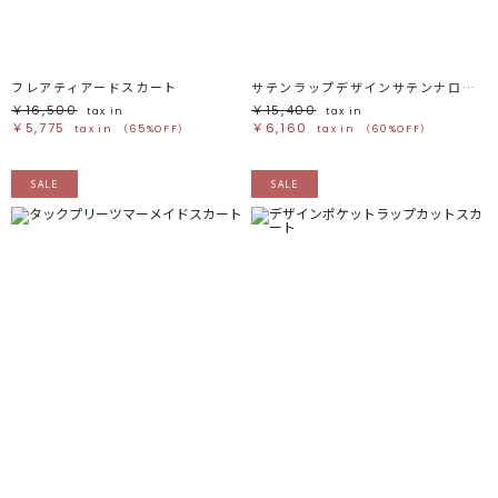
フレアティアードスカート
サテンラップデザインサテンナロースカート
￥16,500
￥15,400
tax in
tax in
￥5,775
￥6,160
tax in
（65%OFF）
tax in
（60%OFF）
SALE
SALE