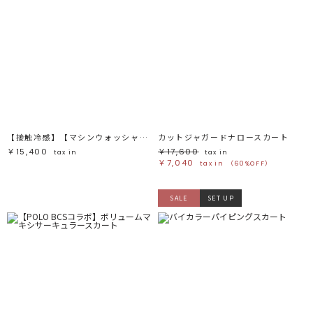
【接触冷感】【マシンウォッシャブル】スリットサテンナロースカート
カットジャガードナロースカート
￥15,400
￥17,600
tax in
tax in
￥7,040
tax in
（60%OFF）
SALE
SET UP