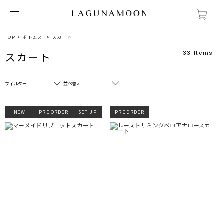
TOP
ボトムス
スカート
33
Items
スカート
フィルター
並べ替え
フリーワード
売れ筋順
NEW
PRE ORDER
SET UP
PRE ORDER
新着順
CLOSE
おすすめ順
カテゴリ
高い順
サブカテゴリ
安い順
販売状況
カラー
すべて
すべて
ホワイト
ホワイト
グレー
グレー