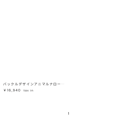
バックルデザインアニマルナロースカート
￥16,940
tax in
1