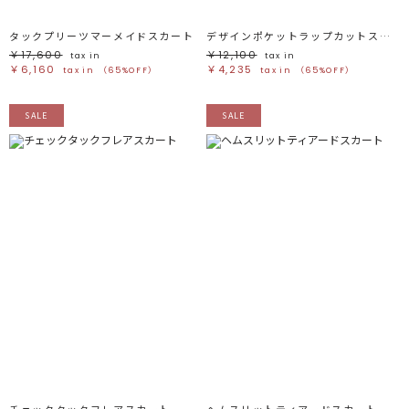
タックプリーツマーメイドスカート
デザインポケットラップカットスカート
￥17,600
￥12,100
tax in
tax in
￥6,160
￥4,235
tax in
（65%OFF）
tax in
（65%OFF）
SALE
SALE
チェックタックフレアスカート
ヘムスリットティアードスカート