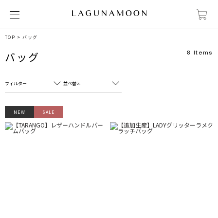
TOP
バッグ
8
Items
バッグ
フィルター
並べ替え
フリーワード
売れ筋順
NEW
SALE
新着順
CLOSE
おすすめ順
カテゴリ
高い順
サブカテゴリ
安い順
販売状況
カラー
すべて
すべて
ホワイト
ホワイト
グレー
グレー