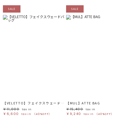
SALE
SALE
【VELETTO】フェイクスウェードバッグ
【MUL】ATTE BAG
￥11,000
￥15,400
tax in
tax in
￥6,600
￥9,240
tax in
（40%OFF）
tax in
（40%OFF）