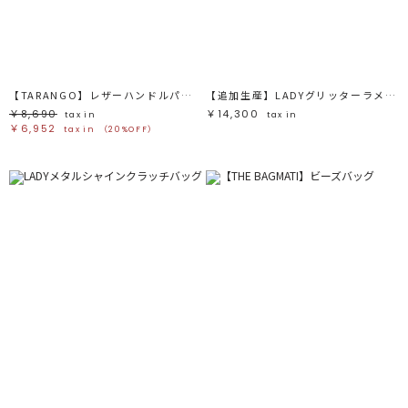
ブラック
ブラック
ブラウン
ブラウン
ベージュ
ベージュ
オレンジ
オレンジ
イエロー
イエロー
グリーン
グリーン
ブルー
ブルー
パープル
パープル
レッド
レッド
【TARANGO】レザーハンドルパームバッグ
【追加生産】LADYグリッターラメクラッチバッグ
ピンク
ピンク
ミックス
ミックス
￥8,690
￥14,300
tax in
tax in
￥6,952
tax in
（20%OFF）
リセット
この条件で絞り込む