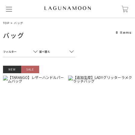
TOP
バッグ
8
Items
バッグ
フィルター
並べ替え
フリーワード
売れ筋順
NEW
SALE
新着順
CLOSE
おすすめ順
カテゴリ
高い順
サブカテゴリ
安い順
販売状況
カラー
すべて
すべて
ホワイト
ホワイト
グレー
グレー