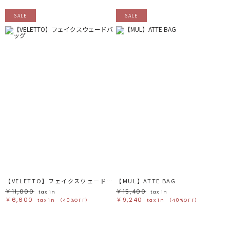
SALE
SALE
【VELETTO】フェイクスウェードバッグ
【MUL】ATTE BAG
￥11,000
￥15,400
tax in
tax in
￥6,600
￥9,240
tax in
（40%OFF）
tax in
（40%OFF）