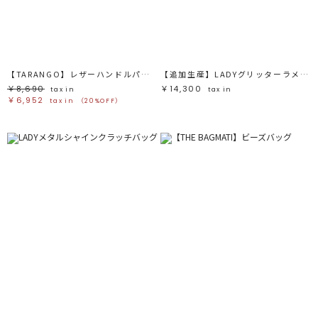
ブラック
ブラック
ブラウン
ブラウン
ベージュ
ベージュ
オレンジ
オレンジ
イエロー
イエロー
グリーン
グリーン
ブルー
ブルー
パープル
パープル
レッド
レッド
【TARANGO】レザーハンドルパームバッグ
【追加生産】LADYグリッターラメクラッチバッグ
ピンク
ピンク
ミックス
ミックス
￥8,690
￥14,300
tax in
tax in
￥6,952
tax in
（20%OFF）
リセット
この条件で絞り込む