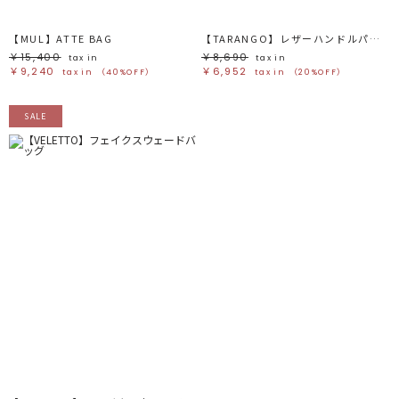
ブルー
ブルー
パープル
パープル
レッド
レッド
【MUL】ATTE BAG
【TARANGO】レザーハンドルパームバッグ
ピンク
ピンク
ミックス
ミックス
￥15,400
￥8,690
tax in
tax in
￥9,240
￥6,952
tax in
（40%OFF）
tax in
（20%OFF）
リセット
SALE
この条件で絞り込む