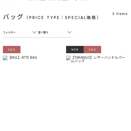
3
Items
バッグ
（PRICE TYPE：SPECIAL価格）
フィルター
並べ替え
フリーワード
売れ筋順
SALE
NEW
SALE
新着順
CLOSE
おすすめ順
カテゴリ
高い順
サブカテゴリ
安い順
販売状況
カラー
すべて
すべて
ホワイト
ホワイト
グレー
グレー
ブラック
ブラック
ブラウン
ブラウン
ベージュ
ベージュ
オレンジ
オレンジ
イエロー
イエロー
グリーン
グリーン