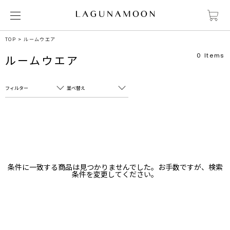
TOP
ルームウエア
0
Items
ルームウエア
フィルター
並べ替え
フリーワード
売れ筋順
新着順
CLOSE
おすすめ順
カテゴリ
高い順
条件に一致する商品は見つかりませんでした。お手数ですが、検索
サブカテゴリ
条件を変更してください。
安い順
販売状況
カラー
すべて
すべて
ホワイト
ホワイト
グレー
グレー