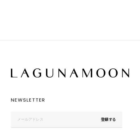
ブラック
ブラック
ブラウン
ブラウン
ベージュ
ベージュ
オレンジ
オレンジ
イエロー
イエロー
グリーン
グリーン
ブルー
ブルー
パープル
パープル
レッド
レッド
ピンク
ピンク
ミックス
ミックス
リセット
この条件で絞り込む
NEWSLETTER
登録する