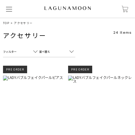
TOP
アクセサリー
24
Items
アクセサリー
フィルター
並べ替え
フリーワード
売れ筋順
PRE ORDER
PRE ORDER
新着順
CLOSE
おすすめ順
カテゴリ
高い順
サブカテゴリ
安い順
販売状況
カラー
すべて
すべて
ホワイト
ホワイト
グレー
グレー