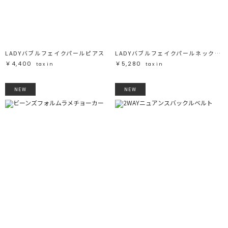
ブラック
ブラック
ブラウン
ブラウン
ベージュ
ベージュ
オレンジ
オレンジ
イエロー
イエロー
グリーン
グリーン
ブルー
ブルー
パープル
パープル
レッド
レッド
LADYバブルフェイクパールピアス
LADYバブルフェイクパールネックレス
ピンク
ピンク
ミックス
ミックス
￥4,400
￥5,280
tax in
tax in
リセット
NEW
NEW
この条件で絞り込む