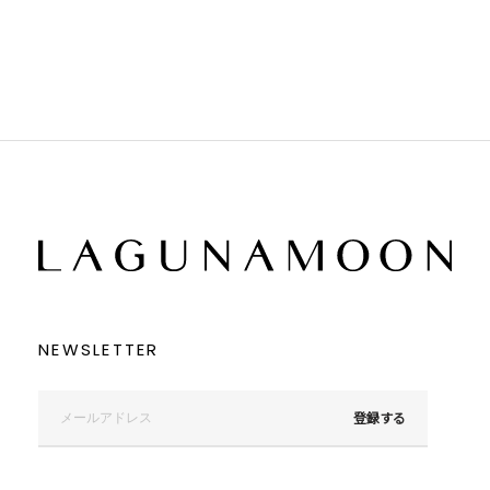
ブラック
ブラック
ブラウン
ブラウン
ベージュ
ベージュ
オレンジ
オレンジ
イエロー
イエロー
グリーン
グリーン
ブルー
ブルー
パープル
パープル
レッド
レッド
ピンク
ピンク
ミックス
ミックス
リセット
この条件で絞り込む
NEWSLETTER
登録する