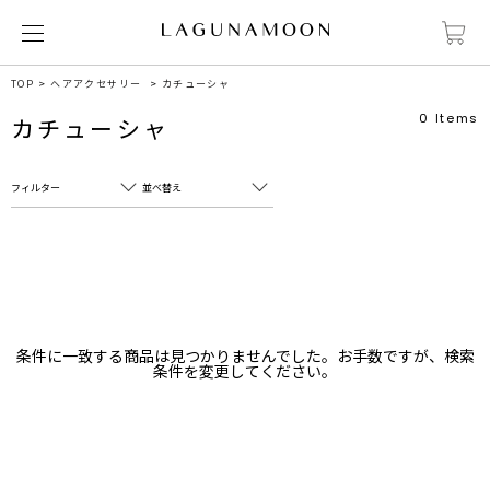
TOP
ヘアアクセサリー
カチューシャ
0
Items
カチューシャ
フィルター
並べ替え
フリーワード
売れ筋順
新着順
CLOSE
おすすめ順
カテゴリ
高い順
条件に一致する商品は見つかりませんでした。お手数ですが、検索
サブカテゴリ
条件を変更してください。
安い順
販売状況
カラー
すべて
すべて
ホワイト
ホワイト
グレー
グレー