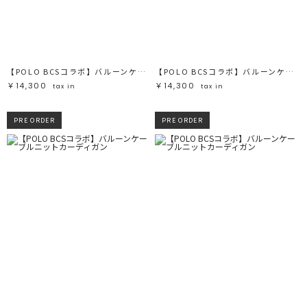
ブラック
ブラック
ブラウン
ブラウン
ベージュ
ベージュ
オレンジ
オレンジ
イエロー
イエロー
グリーン
グリーン
ブルー
ブルー
パープル
パープル
レッド
レッド
【POLO BCSコラボ】バルーンケーブルニットカーディガン
【POLO BCSコラボ】バルーンケーブルニットカーディガン
ピンク
ピンク
ミックス
ミックス
￥14,300
￥14,300
tax in
tax in
リセット
PRE ORDER
PRE ORDER
この条件で絞り込む