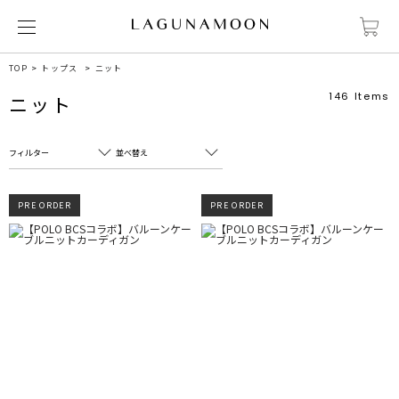
TOP
トップス
ニット
146
Items
ニット
フィルター
並べ替え
フリーワード
売れ筋順
PRE ORDER
PRE ORDER
新着順
CLOSE
おすすめ順
カテゴリ
高い順
サブカテゴリ
安い順
販売状況
カラー
すべて
すべて
ホワイト
ホワイト
グレー
グレー