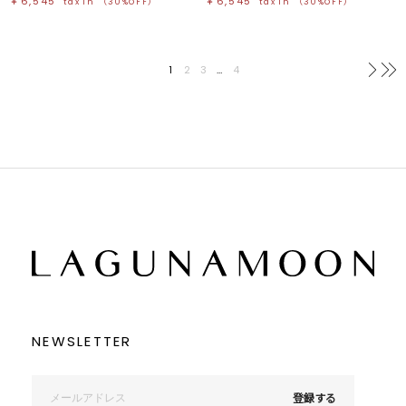
￥6,545
￥6,545
tax in
（30%OFF）
tax in
（30%OFF）
1
2
3
…
4
次へ
NEWSLETTER
登録する