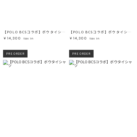
ブラック
ブラック
ブラウン
ブラウン
ベージュ
ベージュ
オレンジ
オレンジ
イエロー
イエロー
グリーン
グリーン
ブルー
ブルー
パープル
パープル
レッド
レッド
【POLO BCSコラボ】ボウタイシャツ
【POLO BCSコラボ】ボウタイシャツ
ピンク
ピンク
ミックス
ミックス
￥14,300
￥14,300
tax in
tax in
リセット
PRE ORDER
PRE ORDER
この条件で絞り込む