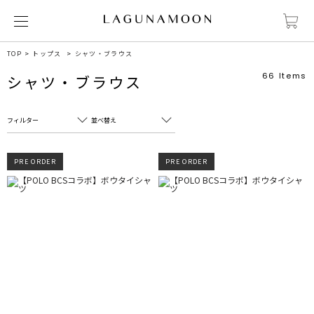
TOP
トップス
シャツ・ブラウス
66
Items
シャツ・ブラウス
フィルター
並べ替え
フリーワード
売れ筋順
PRE ORDER
PRE ORDER
新着順
CLOSE
おすすめ順
カテゴリ
高い順
サブカテゴリ
安い順
販売状況
カラー
すべて
すべて
ホワイト
ホワイト
グレー
グレー