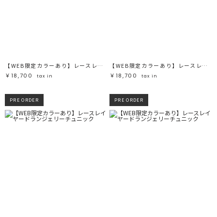
ホワイト
ホワイト
グレー
グレー
ブラック
ブラック
ブラウン
ブラウン
ベージュ
ベージュ
オレンジ
オレンジ
イエロー
イエロー
グリーン
グリーン
ブルー
ブルー
パープル
パープル
レッド
レッド
【WEB限定カラーあり】レースレイヤードランジェリーチュニック
【WEB限定カラーあり】レースレイヤードランジェリーチュニック
ピンク
ピンク
ミックス
ミックス
￥18,700
￥18,700
tax in
tax in
リセット
PRE ORDER
PRE ORDER
この条件で絞り込む