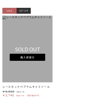
SALE
SET UP
SOLD OUT
再入荷受付
レースネックペプラムキャミソール
￥9,350
tax in
￥3,740
tax in
（60%OFF）