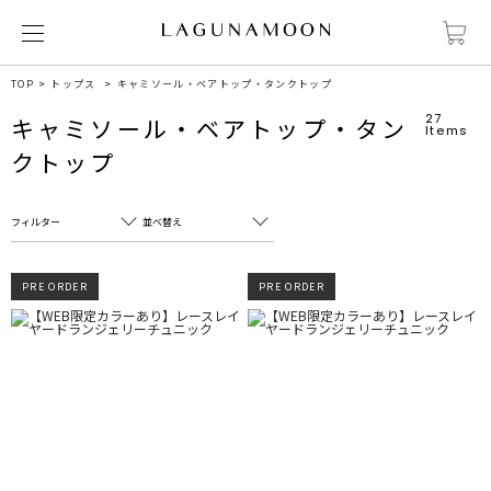
TOP
トップス
キャミソール・ベアトップ・タンクトップ
27
キャミソール・ベアトップ・タン
Items
クトップ
フィルター
並べ替え
フリーワード
売れ筋順
PRE ORDER
PRE ORDER
新着順
CLOSE
おすすめ順
カテゴリ
高い順
サブカテゴリ
安い順
販売状況
カラー
すべて
すべて