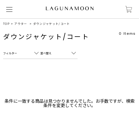
TOP
アウター
ダウンジャケット/コート
0
Items
ダウンジャケット/コート
フィルター
並べ替え
フリーワード
売れ筋順
新着順
CLOSE
おすすめ順
カテゴリ
高い順
条件に一致する商品は見つかりませんでした。お手数ですが、検索
サブカテゴリ
条件を変更してください。
安い順
販売状況
カラー
すべて
すべて
ホワイト
ホワイト
グレー
グレー
ブラック
ブラック