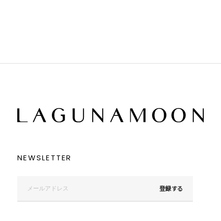
ブラウン
ブラウン
ベージュ
ベージュ
オレンジ
オレンジ
イエロー
イエロー
グリーン
グリーン
ブルー
ブルー
パープル
パープル
レッド
レッド
ピンク
ピンク
ミックス
ミックス
リセット
この条件で絞り込む
NEWSLETTER
登録する