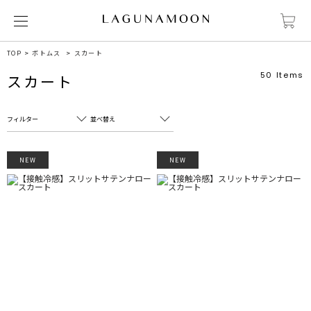
TOP
ボトムス
スカート
50
Items
スカート
フィルター
並べ替え
フリーワード
売れ筋順
NEW
NEW
新着順
CLOSE
おすすめ順
カテゴリ
高い順
サブカテゴリ
安い順
販売状況
カラー
すべて
すべて
ホワイト
ホワイト
グレー
グレー