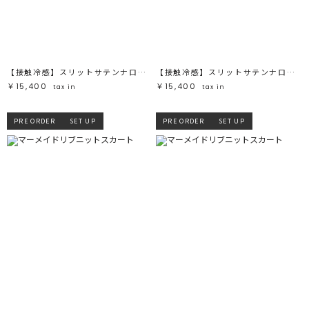
ブラック
ブラック
ブラウン
ブラウン
ベージュ
ベージュ
オレンジ
オレンジ
イエロー
イエロー
グリーン
グリーン
ブルー
ブルー
パープル
パープル
レッド
レッド
【接触冷感】スリットサテンナロースカート
【接触冷感】スリットサテンナロースカート
ピンク
ピンク
ミックス
ミックス
￥15,400
￥15,400
tax in
tax in
リセット
PRE ORDER
SET UP
PRE ORDER
SET UP
この条件で絞り込む