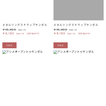
ブラック
ブラック
ブラウン
ブラウン
ベージュ
ベージュ
オレンジ
オレンジ
イエロー
イエロー
グリーン
グリーン
ブルー
ブルー
パープル
パープル
レッド
レッド
メタルリングストラップサンダル
メタルリングストラップサンダル
ピンク
ピンク
ミックス
ミックス
￥15,400
￥15,400
tax in
tax in
￥6,160
￥6,160
tax in
（60%OFF）
tax in
（60%OFF）
リセット
SALE
SALE
この条件で絞り込む