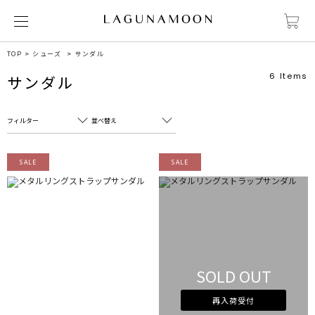
TOP
シューズ
サンダル
6
Items
サンダル
フィルター
並べ替え
フリーワード
売れ筋順
SALE
SALE
新着順
CLOSE
おすすめ順
カテゴリ
高い順
サブカテゴリ
安い順
販売状況
SOLD OUT
カラー
すべて
すべて
ホワイト
ホワイト
再入荷受付
グレー
グレー