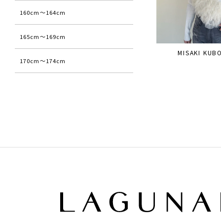
160cm〜164cm
165cm〜169cm
MISAKI KUB
170cm〜174cm