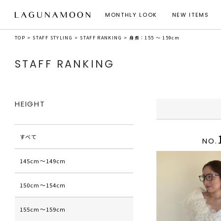
MONTHLY LOOK
NEW ITEMS
TOP
STAFF STYLING
STAFF RANKING
身長：155 ～ 159cm
STAFF RANKING
HEIGHT
すべて
NO.
145cm〜149cm
150cm〜154cm
155cm〜159cm