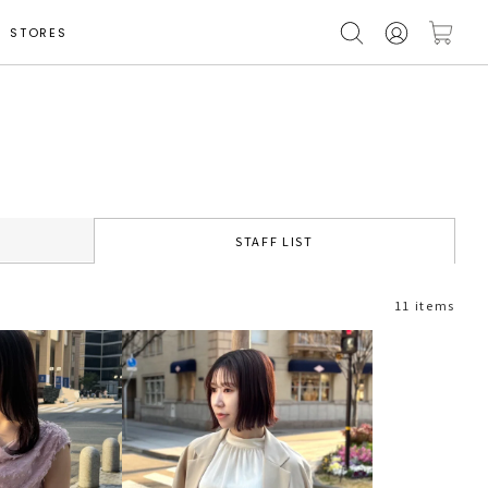
STORES
STAFF LIST
11 items