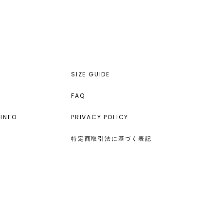
SIZE GUIDE
FAQ
INFO
PRIVACY POLICY
特定商取引法に基づく表記