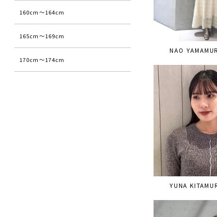
160cm〜164cm
165cm〜169cm
NAO YAMAMU
170cm〜174cm
YUNA KITAMU