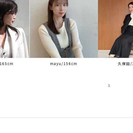
/165cm
mayu/156cm
久保田/
1