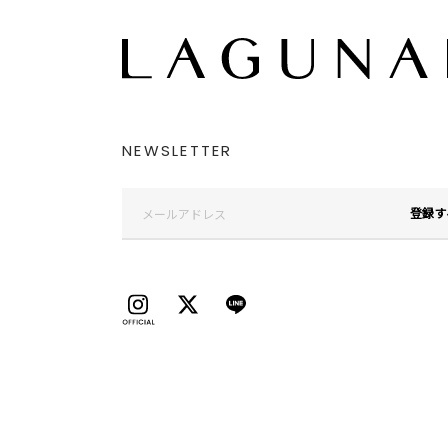
NEWSLETTER
登録す