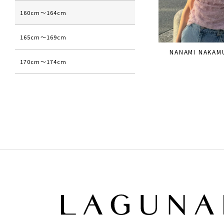
160cm〜164cm
165cm〜169cm
NANAMI NAKAM
170cm〜174cm