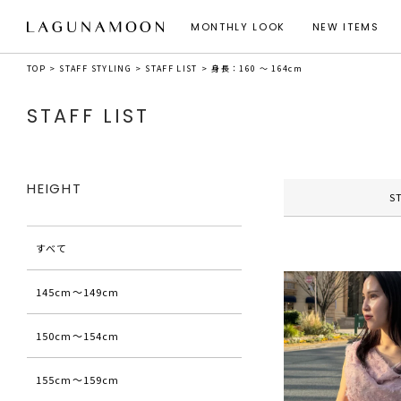
MONTHLY LOOK
NEW ITEMS
TOP
STAFF STYLING
STAFF LIST
身長：160 ～ 164cm
STAFF LIST
HEIGHT
S
すべて
145cm〜149cm
150cm〜154cm
155cm〜159cm