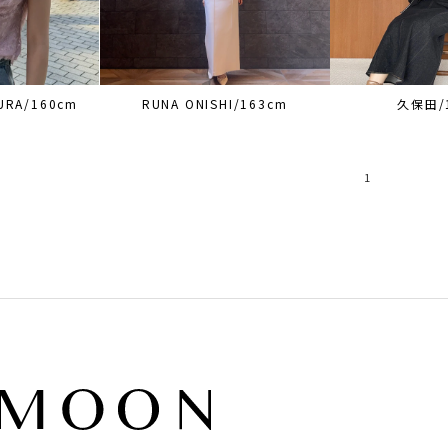
URA/160cm
RUNA ONISHI/163cm
久保田/
1