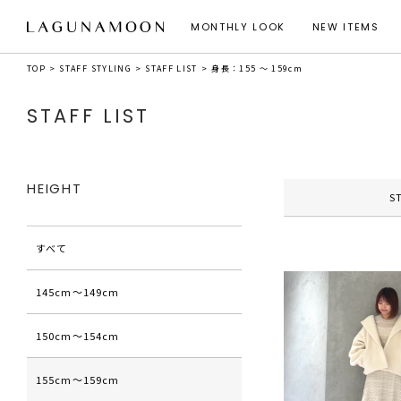
MONTHLY LOOK
NEW ITEMS
TOP
STAFF STYLING
STAFF LIST
身長：155 ～ 159cm
STAFF LIST
HEIGHT
S
すべて
145cm〜149cm
150cm〜154cm
155cm〜159cm