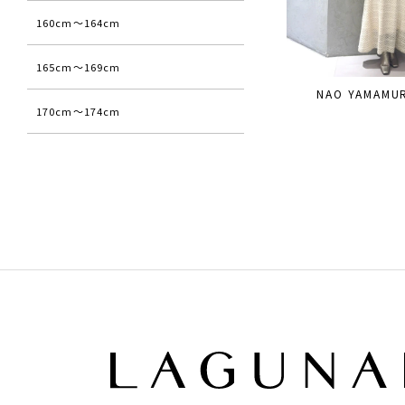
160cm〜164cm
165cm〜169cm
NAO YAMAMU
170cm〜174cm