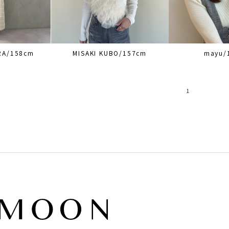
RA/158cm
MISAKI KUBO/157cm
mayu/
1