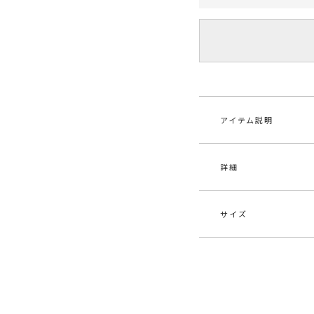
アイテム説明
詳細
エアリーなCOTTON
デザインがPOINT
甘すぎず、女性らし
サイズ
素材
表地
原産国
中
サイズ
バスト
メーカー品
031
F
91
番