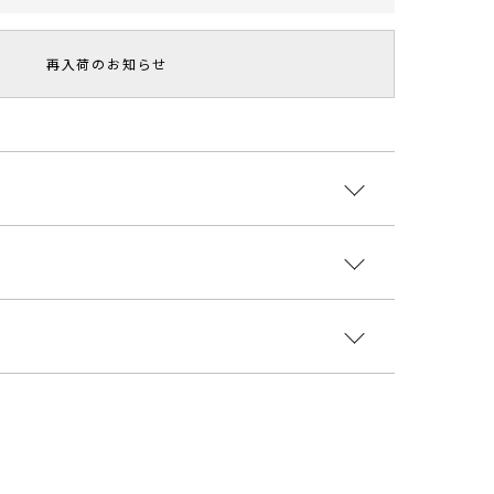
再入荷のお知らせ
素材を使用したTOPSはトレンドのopenショルダー
。シャープなアメリカンスリーブと程よいフレアー感で
いブラウス。
:綿100% 裏地:レーヨン100%
国
着丈
袖丈
肩幅
裾幅
袖ぐり
重さ
7304025
61
19
27
72
44
約159g