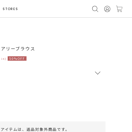
STORES
エアリーブラウス
50%OFF
 in)
RUNWAY Passport
ポイント
旧 MS PASSPORTポイント
41
ポイント獲得
のアイテムは、
返品対象外商品
です。
ポイントについて