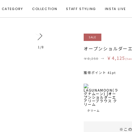
CATEGORY
COLLECTION
STAFF STYLING
INSTA LIVE
0
SALE
1
/
8
オープンショルダー
￥4,125
￥8,250
→
(tax
獲得ポイント 41pt
クリーム
※こ