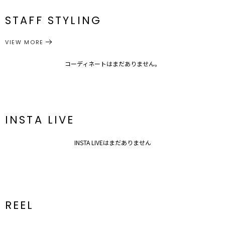
F
84
53
-
47
約119g
メーカー品
0317304028
番
STAFF STYLING
サイズガイド
トップス
VIEW MORE
キャミソール・ベアトップ・タンクトップ
カテゴリー
コーディネートはまだありません。
INSTA LIVE
INSTA LIVEはまだありません
REEL