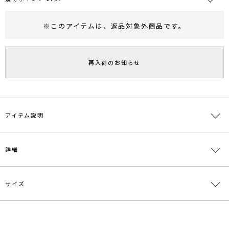
※このアイテムは、
返品対象外商品
です。
RUNWAY Passport
ポイント
旧 MS PASSPORTポイント
再入荷のお知らせ
27
ポイント獲得
ポイントについて
アイテム説明
毎年人気のストライプ柄キャミソール。着回し力抜群な1着。
詳細
サイズ
素材
表地:綿67% ポリエステル29% レーヨン4% 裏
地:ポリエステル100%
原産国
中国
サイズ
バスト
着丈
前下がり
裾幅
重さ