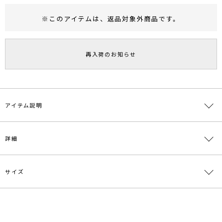
※このアイテムは、
返品対象外商品
です。
RUNWAY Passport
ポイント
旧 MS PASSPORTポイント
再入荷のお知らせ
39
ポイント獲得
ポイントについて
アイテム説明
Partyシーンの足元を彩るエコファーサンダル。ボリュームのあるエ
詳細
コファーと華奢なヒール、アンクルストラップのバランスが華やかな
中にも女性らしい印象を与えてくれます。ヒール：8.5センチ
サイズ
素材
甲皮の使用材:アクリル ポリエステル 底材の種類:
合成底
原産国
中国
サイズ
ソール
ヒール
重さ
XS
0.2
8.4
約448g
メーカー品
0317618002