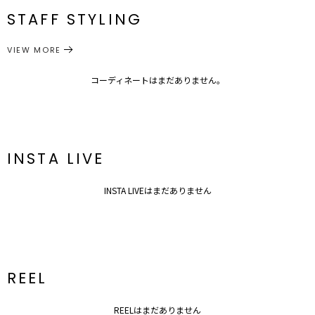
番
STAFF STYLING
S
0.2
8.5
約448g
M
0.2
8.5
約448g
シューズ
サンダル
カテゴリー
VIEW MORE
【XS】センチ：22.0～22.5【S】センチ：23.0～23.5【M】セン
チ：24.0～24.5
コーディネートはまだありません。
サイズガイド
INSTA LIVE
INSTA LIVEはまだありません
REEL
REELはまだありません