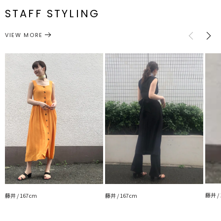
STAFF STYLING
S
0.2cm
5.9cm
約448g
シューズ
サンダル
カテゴリー
M
0.3cm
6cm
約468g
VIEW MORE
センチ：[XS]22.0～22.5cm[S]23.0～23.5cm[M]24.0～24.5cm
サイズガイド
藤井 /
藤井 / 167cm
藤井 / 167cm