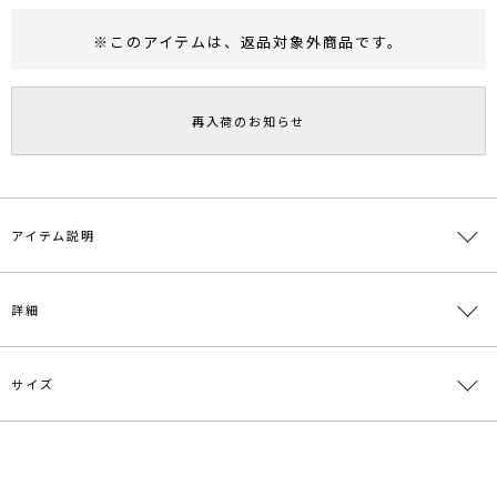
※このアイテムは、
返品対象外商品
です。
RUNWAY Passport
ポイント
旧 MS PASSPORTポイント
再入荷のお知らせ
48
ポイント獲得
ポイントについて
アイテム説明
華奢なストラップ使いのサンダル。
詳細
カジュアルなスタイリングの足元に、
女性らしいニュアンスを加えるスタイリングがオススメ。
アクセントカラーのラベンダー、レッドが新鮮です。
ヒール：6センチ
サイズ
素材
甲:ポリエステル 底材:合成底
原産国
中国
サイズ
ソール
ヒール
重さ
メーカー品
0319218003
XS
0.2cm
5.9cm
約432g
番