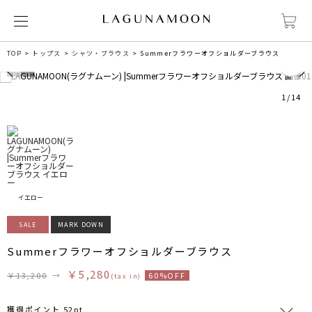
0
TOP
トップス
シャツ・ブラウス
Summerフラワーオフショルダーブラウス
1
/
14
イエロー
SALE
MARK DOWN
Summerフラワーオフショルダーブラウス
￥5,280
￥13,200
→
60%OFF
(tax in)
獲得ポイント 52pt