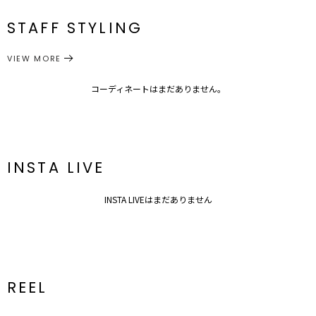
F
104cm
46cm
13cm
52.5cm
48cm
メーカー品
0319304000
番
襟ぐり：ゴム仕様、最小80cm 最大133cm
STAFF STYLING
サイズガイド
トップス
シャツ・ブラウス
カテゴリー
VIEW MORE
コーディネートはまだありません。
INSTA LIVE
INSTA LIVEはまだありません
REEL