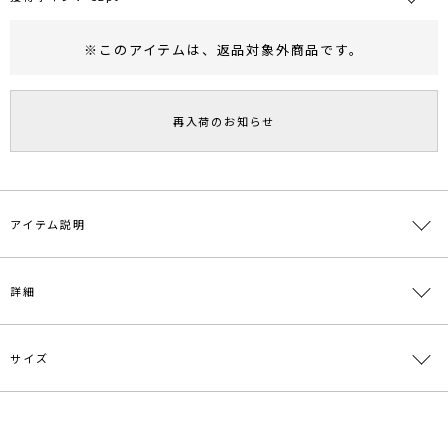
※このアイテムは、
返品対象外商品
です。
RUNWAY Passport
ポイント
旧 MS PASSPORTポイント
再入荷のお知らせ
52
ポイント獲得
ポイントについて
アイテム説明
大きく清涼感のあるフラワー柄が、夏にピッタリなブラウス。衿周り
詳細
にはゴムが入っているので、襟元を自在にアレンジし、オフショルダ
ーとしても着ていただけます。同素材でスカートのお作りもあるの
で、セットアップスタイルもオススメです。
サイズ
素材
表地:レーヨン67% 麻33% 裏地:ポリエステル
100%
原産国
中国
サイズ
バスト
着丈
袖丈
裾幅
袖ぐり