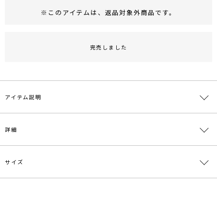
※このアイテムは、
返品対象外商品
です。
RUNWAY Passport
ポイント
旧 MS PASSPORTポイント
完売しました
84
ポイント獲得
ポイントについて
アイテム説明
【LOOKBOOK掲載ITEM】 スクエアー型の変形ヒールがArtyな印象
詳細
のサンダル。
アッパーはシンプルなデザインで、ソックス合わせのスタイリングも
オススメです。
ヒール：7.2cm
サイズ
素材
甲:合成皮革 底材:合成底
原産国
中国
サイズ
ソール
ヒール
重さ
メーカー品
0319418001
XS
0.1cm
7.2cm
約452g
番