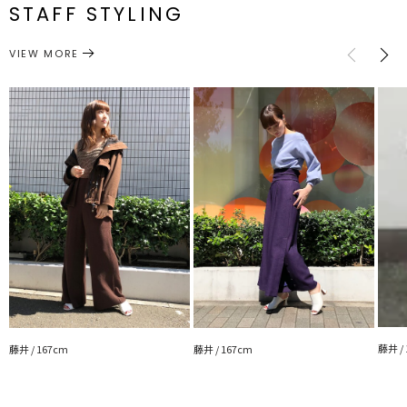
STAFF STYLING
S
0.1cm
7.2cm
約488g
シューズ
サンダル
カテゴリー
M
0.1cm
7.2cm
約496g
VIEW MORE
センチ:[XS]22.0～22.5cm[S]23.0～23.5cm[M]24.0～24.5cm
サイズガイド
藤井 /
藤井 / 167cm
藤井 / 167cm