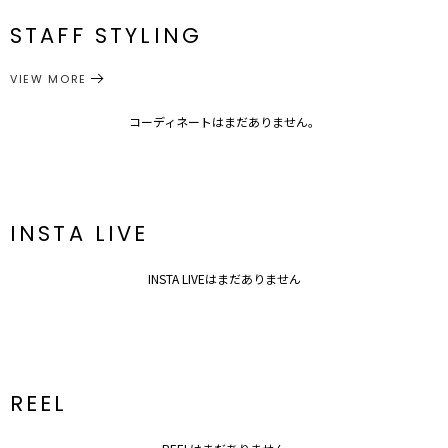
F
90cm
78cm
30cm
約298g
番
洗濯：30℃を限度とし、非常に弱い洗濯可
STAFF STYLING
伸縮性：あり
トップス
シャツ・ブラウス
サイズガイド
光沢感：なし
カテゴリー
---------------------------------------------------
VIEW MORE
コーディネートはまだありません。
INSTA LIVE
INSTA LIVEはまだありません
REEL