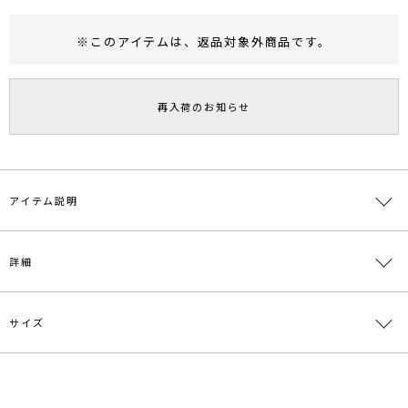
※このアイテムは、
返品対象外商品
です。
RUNWAY Passport
ポイント
旧 MS PASSPORTポイント
再入荷のお知らせ
49
ポイント獲得
ポイントについて
アイテム説明
カジュアルになりすぎない微光沢のテレコ素材を使用した
詳細
左右アシンメトリーな袖のデザイントップスです。
ヒップが隠れるチュニック丈でニットパンツなどの
薄手のパンツにもコーディネートしやすく、
後ろの程よい開きが女性らしさを際立たせてくれる1枚です。
サイズ
素材
ポリエステル96％ ポリウレタン4%
---------------------------------------------------
原産国
中国
透け感：なし
サイズ
バスト
着丈
裄丈
重さ
裏地：なし
メーカー品
0319427009
生地の厚さ：薄手