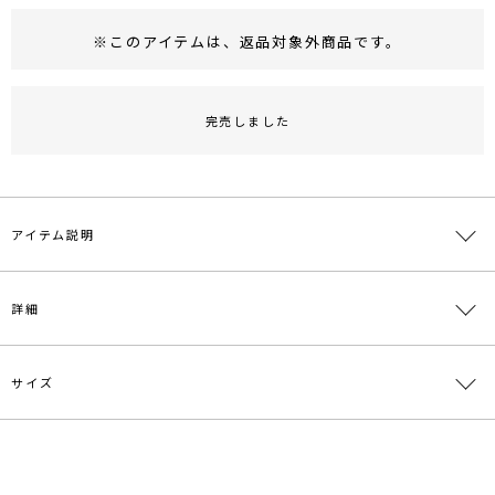
※このアイテムは、
返品対象外商品
です。
RUNWAY Passport
ポイント
旧 MS PASSPORTポイント
完売しました
49
ポイント獲得
ポイントについて
アイテム説明
スカート部分に立体的な編み柄をほどしたニットワンピース。
詳細
トップスはすっきりとタイトなシルエットで、モードな印象に仕上げ
ました。
背中の肌見せで、計算された隙を。
サイズ
素材
ポリエステル51％ レーヨン49％
---------------------------------------------------
透け感：なし
原産国
中国
裏地：なし
サイズ
バスト
袖丈
肩幅
ウエスト
総丈
生地の厚さ：厚手
メーカー品
0320103002
洗濯：×
S
88cm
58cm
35cm
50cm
118cm
番