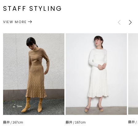
伸縮性：あり
STAFF STYLING
光沢感：なし
M
90cm
60cm
36cm
52cm
120cm
ワンピース
ワンピース
---------------------------------------------------
カテゴリー
サイズガイド
VIEW MORE
Eco Vero- sustainable/eco-
持続可能な木材資源を活用し環境にやさしい生産工程を採用
サプライチェーンを完全透明化し環境対応型の新しいレーヨン短繊維
生産から廃棄までライフサイクルを通し環境負荷が少なく
環境保全に役立つと認められた商品に付与されるラベル
【EUエコラベル認証】を得ている素材
ー特徴ー
■有害物質の排出が少ない
■分解され土に返る
■染色時使う水の量が少ない
■短時間で染色出来る
■輸送時の移動距離が少ない
Eco Vero素材ー特性ー
■抗菌防臭（着用時臭わない）
■生乾き臭防止
藤井 /
藤井 / 167cm
藤井 / 167cm
■UVカット（紫外線防止）
▼LOOKBOOKモデル着用ITEM▼