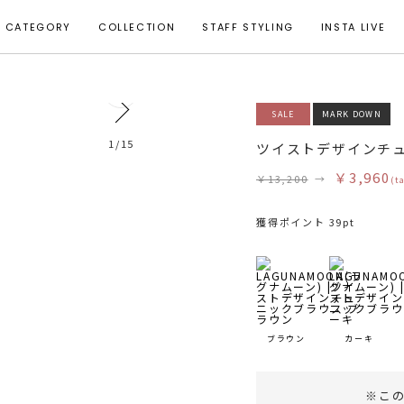
CATEGORY
COLLECTION
STAFF STYLING
INSTA LIVE
0
SALE
MARK DOWN
モデル身長 164cm 着用サイズ F
1
/
15
ツイストデザインチ
￥3,960
￥13,200
→
(t
獲得ポイント 39pt
ブラウン
カーキ
※こ