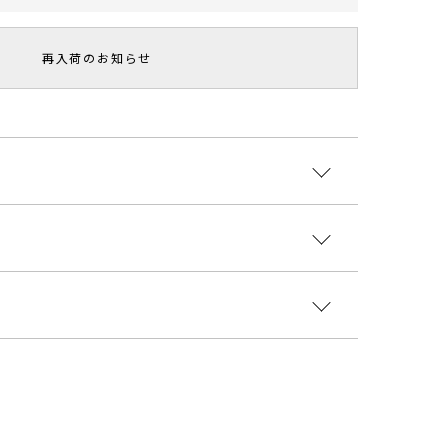
再入荷のお知らせ
ルがポイントのチュニックブラウス。ウエストを絞る
ルエットを綺麗に見せます。
スタイリングがオススメです。
ヨン87% リネン13%
国
スト
着丈
肩幅
重さ
0304000
04cm
91cm
60.5cm
約200g