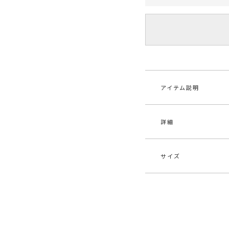
アイテム説明
詳細
ウエストのディテー
デザインなので、シ
フレアーパンツとの
サイズ
素材
レー
原産国
中
サイズ
バ
メーカー品
032
F
1
番
付属:予備ボタン1個