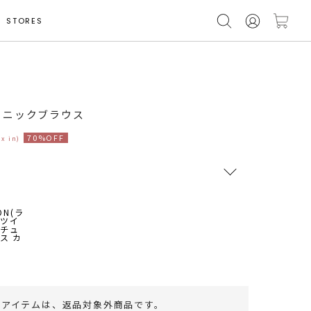
STORES
モデル身長 164cm
ュニックブラウス
70%OFF
ax in)
RUNWAY Passport
ポイント
旧 MS PASSPORTポイント
39
ポイント獲得
のアイテムは、
返品対象外商品
です。
ポイントについて