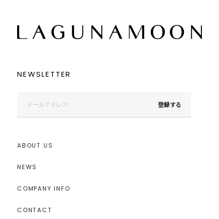
”今”なトレンドディテールも取り入れています。
●機能性“スマートな立ち振る舞いへのこだわり”
手荷物を最小限に減らしスマートに立ち振る舞う為に欠かせない仕様
としてデザインに不具合がない限り全てに“ポケット”を付けていま
す。 ドレスだけではなくボレロにも内ポケットをつけてスピーチカ
ードが忍ばせられるちょっとした“あったら嬉しい”機能を提案。
▼スタイリングおすすめITEM▼
NEWSLETTER
シューズ一覧はこちら
アクセサリー一覧はこちら
バック一覧はこちら
登録する
ABOUT US
NEWS
COMPANY INFO
CONTACT