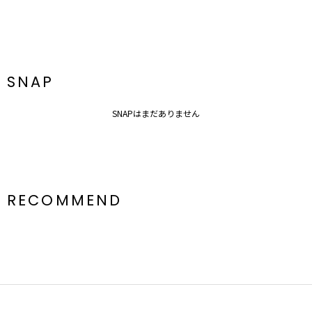
光沢感：なし
ポケット:両ポケットあり
胸パット：あり
ファスナー:脇
---------------------------------------------------
●オススメシーン
SNAP
二次会やパーティーなどにおすすめ！
二の腕が気になる方はシアーやレースのTOPSをインしたりストール
SNAPはまだありません
を羽織っても○
■■■LAGUNAMOON LADYライン■■■
ドレスを着ることで違った自分を発見したり、それぞれが持つ内に秘
めた輝きをさらに引き出せるものにしたいと考え、 スタイルを美し
く魅せることはもちろん、機能性や従来の型にははまらない新しい発
想のドレスを提案していきます。 結婚式，2次会，パーティー，女子
RECOMMEND
会，食事会・・・様々なパーティーシーンでお使いいただけます。
■■■LADY DRESSの魅力■■■
●デザイン“女性の魅力を加速させるギャップ”
甘いドレスのイメージが先行しがちな現在の日本のドレスシーンには
ない上品で大胆かつ対極なバランスを持たせたデザインや素材選びを
することでアンバランスなバランスから生まれる美しさを表現し、大
人の抜け感を計算した洗練されたDRESSデザインに仕上げていま
す。