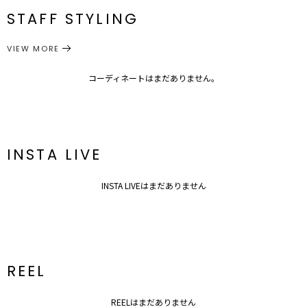
番
STAFF STYLING
同素材で
M
76cm
122cm
約678g
＞＞LADYカシュクールテーラードジャケット
カップ付き
ワンピース
ワンピース
カテゴリー
＞＞LADYVネックパンツドレス
VIEW MORE
の展開があり、
サイズガイド
ジャケットを合わせたSETUPコーディネートもおススメです。
コーディネートはまだありません。
INSTA LIVE
INSTA LIVEはまだありません
---------------------------------------------------
透け感：なし
REEL
裏地：あり
洗濯：×
伸縮性：なし
REELはまだありません