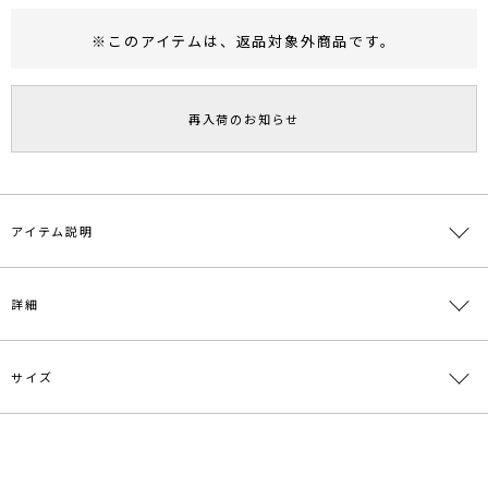
※このアイテムは、
返品対象外商品
です。
RUNWAY Passport
ポイント
旧 MS PASSPORTポイント
再入荷のお知らせ
88
ポイント獲得
ポイントについて
アイテム説明
---撥水加工---
詳細
ドレスアップする特別な日、飲み物をこぼしてしまった！
急に雨が降り始めた！など、トラブルが起きてもお気に入りのドレス
を汚す心配は要らない
嬉しい機能がプラスしました。
サイズ
素材
本体:ポリエステル100％ 裏地:ポリエステル
100％
背中のコンシャスなアシンメトリーカッティングと細いストラップ使
いがMODERNな印象のドレス。
原産国
中国
サイズ
バスト
総丈
重さ
ドレスのシルエットも左右でアシンメトリーになっています。
パット入りなので下着を気にせず1枚でお召しいただけます。
S
73cm
119cm
約642g
メーカー品
0320403024