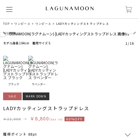
0
TOP
ワンピース
ワンピース
LADYカッティングストラップドレス
モデル身長 164cm 着用サイズ S
1
/
16
ブラック
ラベンダー
SALE
MARK DOWN
LADYカッティングストラップドレス
￥8,800
￥22,000
→
60%OFF
(tax in)
獲得ポイント 88pt