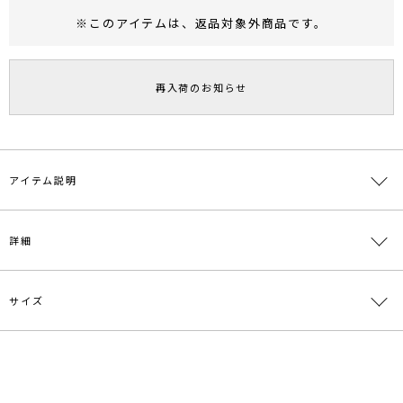
※このアイテムは、
返品対象外商品
です。
RUNWAY Passport
ポイント
旧 MS PASSPORTポイント
再入荷のお知らせ
30
ポイント獲得
ポイントについて
アイテム説明
-LAGUNAMOON HOME-
詳細
【Stay Home, Enjoy Home, Enjoy Fashion】をテーマに、
どんな時でもFashionを楽しんでいただきたいという想いから生まれ
たNEWライン。
リラックス素材やディテールを採用しながらも、トレンド感や女性ら
サイズ
素材
ポリエステル100%
しさを魅せるデザイン。
幅広いお客様に楽しんでいただけるよう、全アイテムフリーサイズで
原産国
中国
展開致します！
サイズ
バスト
着丈
袖丈
肩幅
重さ
メーカー品
0321127007
＃おうち時間
F
116cm
65cm
56cm
47cm
約560g
番
＃Stay Home