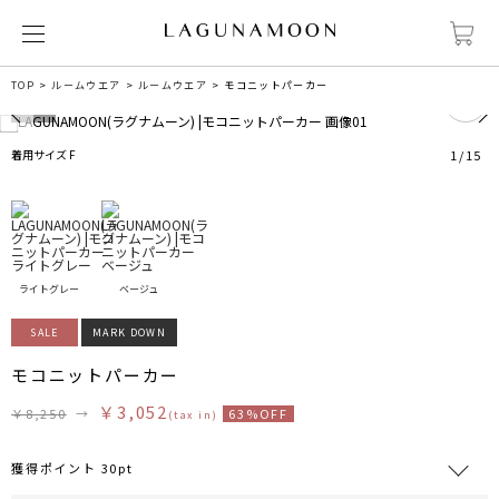
0
TOP
ルームウエア
ルームウエア
モコニットパーカー
着用サイズ F
1
/
15
ライトグレー
ベージュ
SALE
MARK DOWN
モコニットパーカー
￥3,052
￥8,250
→
63%OFF
(tax in)
獲得ポイント 30pt