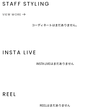
STAFF STYLING
＃ルームウェア
ルームウエア
ルームウエア
カテゴリー
1枚あると便利なもこもこで肌触りの良いループ糸を使用したパーカ
VIEW MORE
ー。
見ただけで女性らしい表面感がリラックスタイムをより楽しくしてく
れるアイテムです。
コーディネートはまだありません。
同じ素材のソックスはこちら ＞＞＞
>032113207001 モコニットソックス
■スタイリングポイント・おすすめ
INSTA LIVE
・肌寒い時にパジャマの上からサラッと
・お買い物に行く時のアウターとしても◎
INSTA LIVEはまだありません
---------------------------------------------------
透け感：なし
裏地：なし
生地の厚さ：厚手
洗濯：手洗い可
伸縮性：あり
ポケット：あり
REEL
チャック：フロント
---------------------------------------------------
REELはまだありません
▼その他のルームウェアはこちら▼