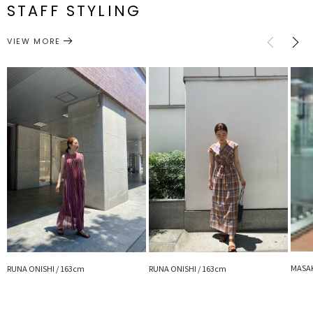
STAFF STYLING
M
1.7cm
2cm
約448g
シューズ
サンダル
カテゴリー
センチ:[S]23.0～23.5cm[M]24.0～24.5cm
VIEW MORE
サイズガイド
MASAK
RUNA ONISHI / 163cm
RUNA ONISHI / 163cm