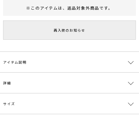
※このアイテムは、
返品対象外商品
です。
RUNWAY Passport
ポイント
旧 MS PASSPORTポイント
再入荷のお知らせ
52
ポイント獲得
ポイントについて
アイテム説明
存在感のあるボリュームソールを使用したサンダル。
詳細
足首のバックルデザインが足を固定し、歩きやすいデザインへ落とし
込んでいます。
どんなスタイリングにも合わせやすいアイテムです。
サイズ
素材
甲材:合成皮革 底材:合成底
原産国
中国
サイズ
ソール
ヒール
重さ
メーカー品
0321218005
S
1.7cm
2cm
約436g
番