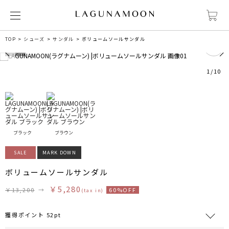
0
TOP
シューズ
サンダル
ボリュームソールサンダル
1
/
10
ブラック
ブラウン
SALE
MARK DOWN
ボリュームソールサンダル
￥5,280
￥13,200
→
60%OFF
(tax in)
獲得ポイント 52pt