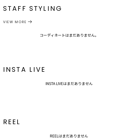
＃Stay Home
STAFF STYLING
＃ルームウェア
ワンピース
ワンピース
サイズガイド
カテゴリー
■デザインポイント
VIEW MORE
袖のフォルムがトレンド感あるニットワンピース。
体型を拾わないオーバーサイズのシルエットでホームでもタウンでも
リラックスして着ていただけます。
コーディネートはまだありません。
ポリエステル糸を使用しているのでとても軽いです。
同素材のニットカーディガンもあります。
◆シリーズアイテム
・オーバーフォルムニットカーディガン
INSTA LIVE
■スタイリングポイント
・シンプルなリブ編みのニットワンピースなのでお出掛けの時はアク
INSTA LIVEはまだありません
セや小物をプラスして
・肌寒い時はレギンスをレイヤードしても〇
---------------------------------------------------
透け感：なし
裏地：なし
生地の厚さ：厚手
REEL
洗濯：-
伸縮性：あり
パット：なし
REELはまだありません