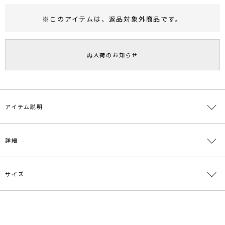
※このアイテムは、
返品対象外商品
です。
RUNWAY Passport
ポイント
旧 MS PASSPORTポイント
再入荷のお知らせ
60
ポイント獲得
ポイントについて
アイテム説明
-LAGUNAMOON HOME-
詳細
【Stay Home, Enjoy Home, Enjoy Fashion】をテーマに、どん
な時でもファッションを楽しんでいただきたいという想いから生まれ
たNEWライン。
リラックス素材やディテールを採用しながらも、トレンド感や女性ら
サイズ
素材
ポリエステル100％
しさを魅せるデザイン。
幅広いお客様に楽しんでいただけるよう、全アイテムフリーサイズで
原産国
中国
展開致します！
サイズ
バスト
袖丈
肩幅
総丈
重さ
メーカー品
0321503033
＃おうち時間
F
128cm
49cm
62cm
126cm
約742g
番