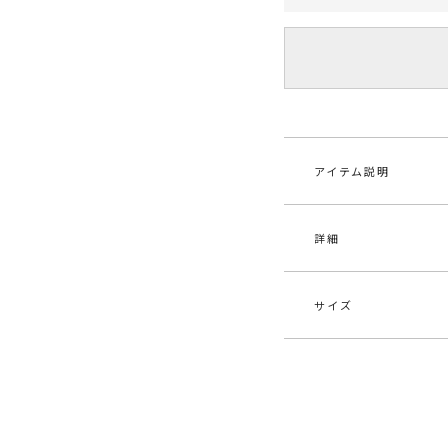
アイテム説明
詳細
■□21AUTUMN L
■デザインポイント
透け感のないしっか
サイズ
どこかロマンティッ
素材
ポリ
厚みはありますが落
た。
原産国
中
長めの丈設定にして
サイズ
バスト
袖のボリュームもデ
メーカー品
032
F
112c
番
付属：予備ボタン1個
■スタイリングポイ