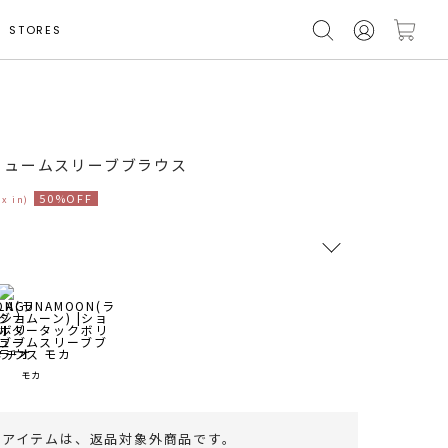
STORES
モデル身長 164cm
リュームスリーブブラウス
50%OFF
ax in)
RUNWAY Passport
ポイント
旧 MS PASSPORTポイント
モカ
71
ポイント獲得
のアイテムは、
返品対象外商品
です。
ポイントについて