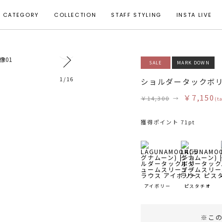
CATEGORY
COLLECTION
STAFF STYLING
INSTA LIVE
0
SALE
MARK DOWN
モデル身長 164cm 着用サイズ F
1
/
16
ショルダータックボ
￥7,150
￥14,300
→
(t
獲得ポイント 71pt
アイボリー
ピスタチオ
※こ