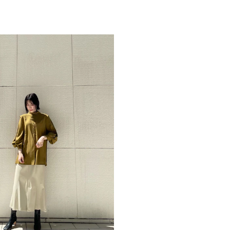
ト
・クラシカルな雰囲
カテゴリー
い大人の品格が演出
・ゆったりとしたロ
-----------------------
透け感：なし
裏地：なし
生地の厚さ：普通
洗濯：×
伸縮性：なし
-----------------------
▼スタイリングおすす
アウター一覧はこち
ボトムス一覧はこち
シューズ一覧はこち
アクセサリー一覧は
バック一覧はこちら