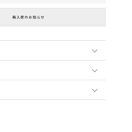
再入荷のお知らせ
OOK掲載アイテム□■
りとした厚手の微光沢ツイル素材を使用した
クな雰囲気のデザインブラウス。
エステル97％ ポリウレタン3％
ち感も兼ね備えた素材を採用し女性らしさを出しまし
国
いるのでアウトスタイリングがおススメです。
着丈
袖丈
肩幅
重さ
ザインのポイントになっています。
1504005
m
71.5cm
59cm
41cm
約440g
ント