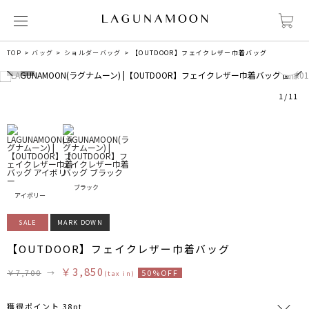
0
TOP
バッグ
ショルダーバッグ
【OUTDOOR】フェイクレザー巾着バッグ
1
/
11
ブラック
アイボリー
SALE
MARK DOWN
【OUTDOOR】フェイクレザー巾着バッグ
￥3,850
￥7,700
→
50%OFF
(tax in)
獲得ポイント 38pt