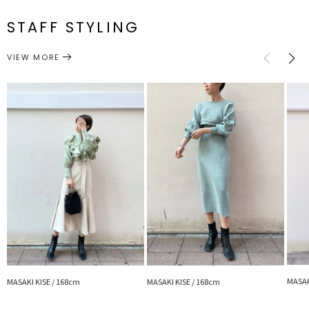
今や世界60カ国以上に広がっています。
F
25cm
15cm
12cm
29cm
約310g
番
■デザインポイント
付属：ショルダーストラップ 内ポケット有り 持ち手：取り外し可
STAFF STYLING
巾着部分には 艶のある素材を使用し 女性らしい印象に仕上げまし
能
バッグ
ショルダーバッグ
た。
カテゴリー
ハンドバッグとしても ショルダーバッグとしても 2WAYで楽しめる
サイズガイド
VIEW MORE
機能性にも優れたBAGです。
ころん、としたスクエアフォルムが トレンドシルエットで今年らし
くスタイリングに取り入れられます。
MASAK
MASAKI KISE / 168cm
MASAKI KISE / 168cm