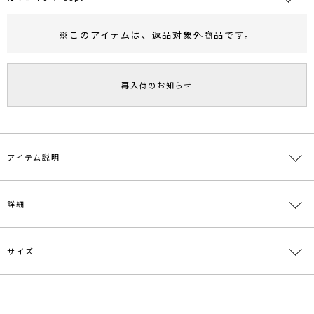
※このアイテムは、
返品対象外商品
です。
RUNWAY Passport
ポイント
旧 MS PASSPORTポイント
再入荷のお知らせ
38
ポイント獲得
ポイントについて
アイテム説明
【LAGUNAMOON×OUTDOOR PRODUCTS】
詳細
1973年、米国ロサンゼルスのアルトシュール兄弟によって始められ
たブランド
〈OUTDOOR PRODUCTS（アウトドアプロダクツ）〉
当初は、ミリタリーサープラスやキャンプ用品を扱っていたが、
サイズ
素材
本体:合成皮革 別布:ポリエステル
「普段使い」の商品に着目し、シンプルなデイパックが
〈OUTDOOR PRODUCTS〉の基本的なスタイルとなりました。
原産国
中国
余分なものをすべてそぎ落としたデザインはどんなファッションに
サイズ
たて
よこ
マチ
持ち手
重さ
も、どんな年齢層にもマッチし、
メーカー品
0321519002